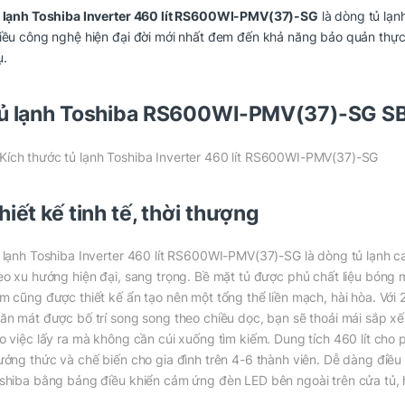
 lạnh Toshiba Inverter 460 lít RS600WI-PMV(37)-SG
là dòng tủ lạn
iều công nghệ hiện đại đời mới nhất đem đến khả năng bảo quản thực
ụ.
ủ lạnh Toshiba RS600WI-PMV(37)-SG
SB
hiết kế tinh tế, thời thượng
 lạnh Toshiba Inverter 460 lít RS600WI-PMV(37)-SG là dòng tủ lạnh ca
eo xu hướng hiện đại, sang trọng. Bề mặt tủ được phủ chất liệu bóng
m cũng được thiết kế ẩn tạo nên một tổng thể liền mạch, hài hòa. Với 2
ăn mát được bố trí song song theo chiều dọc, bạn sẽ thoải mái sắp xế
o việc lấy ra mà không cần cúi xuống tìm kiếm. Dung tích 460 lít cho 
ưởng thức và chế biến cho gia đình trên 4-6 thành viên. Dễ dàng điều 
shiba bằng bảng điều khiển cảm ứng đèn LED bên ngoài trên cửa tủ, hạ