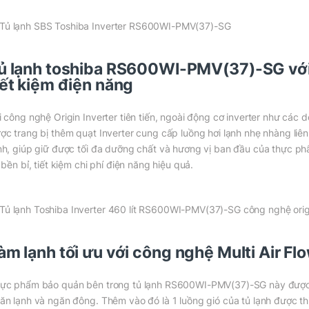
ủ lạnh toshiba RS600WI-PMV(37)-SG với 
iết kiệm điện năng
i công nghệ Origin Inverter tiên tiến, ngoài động cơ inverter như c
ợc trang bị thêm quạt Inverter cung cấp luồng hơi lạnh nhẹ nhàng liên 
nh, giúp giữ được tối đa dưỡng chất và hương vị ban đầu của thực 
, bền bỉ, tiết kiệm chi phí điện năng hiệu quả.
àm lạnh tối ưu với công nghệ Multi Air Fl
ực phẩm bảo quản bên trong tủ lạnh RS600WI-PMV(37)-SG này được là
ăn lạnh và ngăn đông. Thêm vào đó là 1 luồng gió của tủ lạnh được th