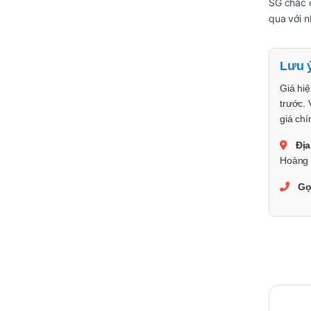
SG chắc 
qua với n
Lưu 
Giá hiệ
trước. 
giá chí
Địa
Hoàng 
Gọ