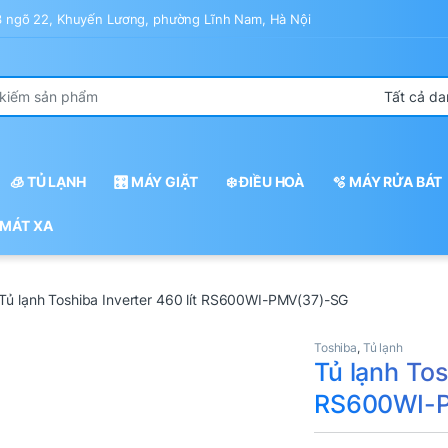
43 ngõ 22, Khuyến Lương, phường Lĩnh Nam, Hà Nội
r:
🧊 TỦ LẠNH
🎛️ MÁY GIẶT
❄️ ĐIỀU HOÀ
🫧 MÁY RỬA BÁT
 MÁT XA
Tủ lạnh Toshiba Inverter 460 lít RS600WI-PMV(37)-SG
Toshiba
,
Tủ lạnh
Tủ lạnh Tos
RS600WI-