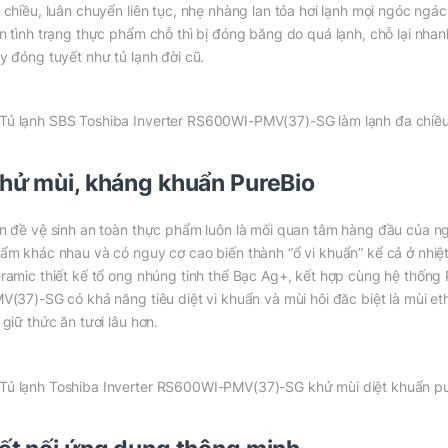
 chiều, luân chuyển liên tục, nhẹ nhàng lan tỏa hơi lạnh mọi ngóc ngác
n tình trạng thực phẩm chỗ thì bị đóng băng do quá lạnh, chỗ lại nha
y đóng tuyết như tủ lạnh đời cũ.
hử mùi, kháng khuẩn PureBio
n đề vệ sinh an toàn thực phẩm luôn là mối quan tâm hàng đầu của người
ẩm khác nhau và có nguy cơ cao biến thành “ổ vi khuẩn” kể cả ở nhiệ
ramic thiết kế tổ ong nhúng tinh thể Bạc Ag+, kết hợp cùng hệ thống
V(37)-SG có khả năng tiêu diệt vi khuẩn và mùi hôi đăc biệt là mùi e
 giữ thức ăn tươi lâu hơn.