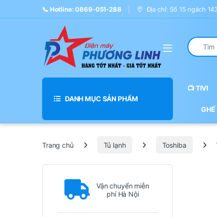
Skip to navigation
Skip to content
📞 Hotline: 0869-051-288
Địa chỉ: Số 15 ngách 1
Search fo
📺 TIVI
DANH MỤC SẢN PHẨM
GHẾ
Trang chủ
Tủ lạnh
Toshiba
Vận chuyển miễn
phí Hà Nội