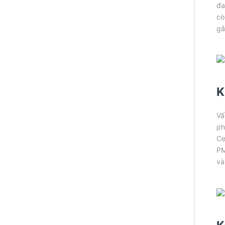
đa
cò
gâ
K
Vấ
ph
Ce
PM
và