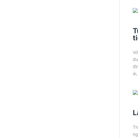
T
t
Vớ
đư
đị
ái
L
Th
ng