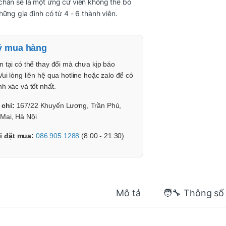
chắn sẽ là một ứng cử viên không thể bỏ
hững gia đình có từ 4 - 6 thành viên.
ý mua hàng
n tại có thể thay đổi mà chưa kịp báo
Vui lòng liên hệ qua hotline hoặc zalo để có
nh xác và tốt nhất.
 chỉ:
167/22 Khuyến Lương, Trần Phú,
Mai, Hà Nội
i đặt mua:
086.905.1288
(8:00 - 21:30)
Mô tả
🧑‍🔧 Thông số