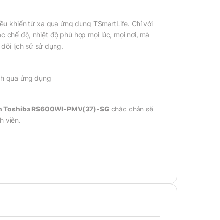
u khiển từ xa qua ứng dụng TSmartLife. Chỉ với
ác chế độ, nhiệt độ phù hợp mọi lúc, mọi nơi, mà
dõi lịch sử sử dụng.
nh Toshiba RS600WI-PMV(37)-SG
chắc chắn sẽ
h viên.