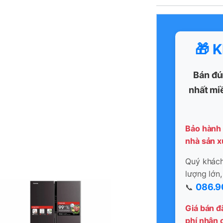
🎁 
Bán đú
nhất mi
Bảo hành 
nhà sản x
Quý khách 
lượng lớn,
086.9
📞
Giá bán đ
phí nhân c