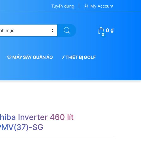
Tuyển dụng
My Account
0
₫
0
👕 MÁY SẤY QUẦN ÁO
⚡ THIẾT BỊ GOLF
hiba Inverter 460 lít
PMV(37)-SG