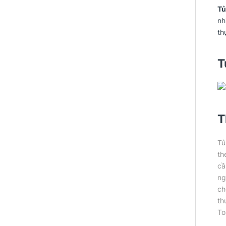
Tủ
nh
th
T
T
Tủ
th
cầ
ng
ch
th
To