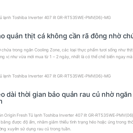
o quản thịt cá không cần rã đông nhờ ch
 chứa trong ngăn Cooling Zone, các loại thực phẩm tươi sống như thịt
ng vị như vừa mới mua từ 1 – 2 ngày, nhất là có thể chế biến ngay m
o dài thời gian bảo quản rau củ nhờ ngăn
m
n Origin Fresh Tủ lạnh Toshiba Inverter 407 lít GR-RT535WE-PMV(06)
 bằng được độ ẩm, nhằm giảm thiểu tình trạng héo hoặc úng trong thờ
ờng xuyên sử dụng rau củ trong tuần.