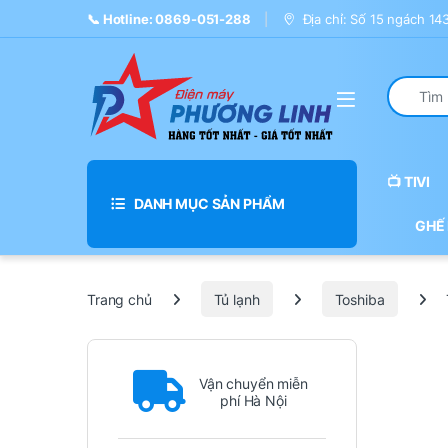
Skip to navigation
Skip to content
📞 Hotline: 0869-051-288
Địa chỉ: Số 15 ngách 1
Search fo
📺 TIVI
DANH MỤC SẢN PHẨM
GHẾ
Trang chủ
Tủ lạnh
Toshiba
Vận chuyển miễn
phí Hà Nội