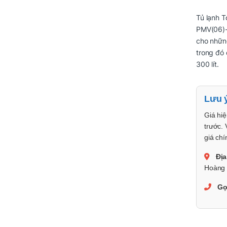
Tủ lạnh T
PMV(06)-
cho những
trong đó 
300 lít.
Lưu 
Giá hiệ
trước. 
giá chí
Địa
Hoàng 
Gọ