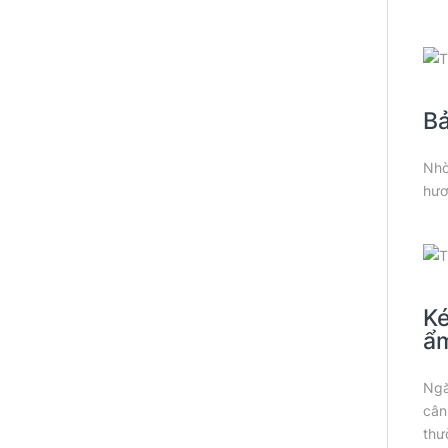
Bả
Nhờ
hươ
Ké
ẩ
Ngă
cân
thư