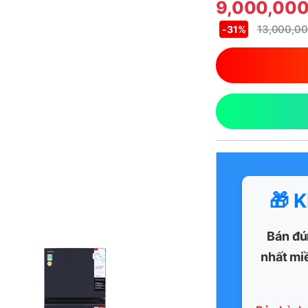
9,000,00
13,000,0
-
31%
🎁 
Bán đú
nhất mi