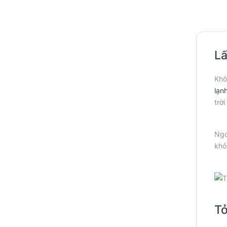
Lấ
Khô
lạn
trời
Ngo
khỏ
Tỏ