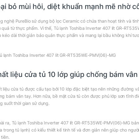
ại bỏ mùi hôi, diệt khuẩn mạnh mẽ nhờ 
g nghệ PureBio sử dụng bộ lọc Ceramic có chứa than hoạt tính và tinh 
u quả từ thực phẩm. Vì thế, Tủ lạnh Toshiba Inverter 407 lít GR-RT
p kéo dài thời giản bảo quản thực phẩm và mang lại bầu không khí tươ
ất liệu cửa tủ 10 lớp giúp chống bám vân 
t liệu cửa tủ được cấu tạo bởi 10 lớp đặc biệt tạo nên những đường vâ
ng bám vân tay. Hơn nữa, bề mặt cửa tủ còn được phủ lớp sơn tĩnh đ
ng suốt thời gian sử dụng.
ài ra, Tủ lạnh Toshiba Inverter 407 lít GR-RT535WE-PMV(06)-MG bảng
ía trong tủ lạnh) có kiểu thiết kế tinh tế và đơn giản nên giúp cho n
tiên.