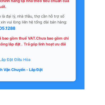
chính hãng tại nhà theo tiêu chuẩn của
uất.
là đại lý, nhà thầu, thợ cần hỗ trợ số
 xin vui lòng liên hệ tổng đài bán hàng:
05.1288
ã bao gồm thuế VAT.Chưa bao gồm chi
ông lắp đặt .
Trả góp linh hoạt ưu đãi
Lắp Đặt Điều Hòa
h Vận Chuyển - Lắp Đặt