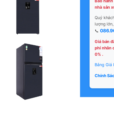
Bảo hành 
nhà sản x
Quý khách 
lượng lớn,
086.9
📞
Giá bán đ
phí nhân c
0% .
Bảng Giá 
Chính Sác