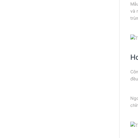
Mẫu
và 
trù
Ho
Côn
đều
Ngo
chỉ