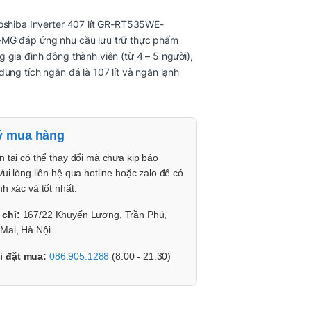
oshiba Inverter 407 lít GR-RT535WE-
MG đáp ứng nhu cầu lưu trữ thực phẩm
 gia đình đông thành viên (từ 4 – 5 người),
dung tích ngăn đá là 107 lít và ngăn lạnh
ý mua hàng
n tại có thể thay đổi mà chưa kịp báo
Vui lòng liên hệ qua hotline hoặc zalo để có
nh xác và tốt nhất.
 chỉ:
167/22 Khuyến Lương, Trần Phú,
Mai, Hà Nội
i đặt mua:
086.905.1288
(8:00 - 21:30)