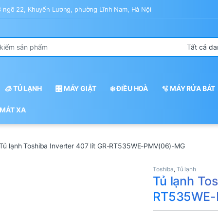
43 ngõ 22, Khuyến Lương, phường Lĩnh Nam, Hà Nội
r:
🧊 TỦ LẠNH
🎛️ MÁY GIẶT
❄️ ĐIỀU HOÀ
🫧 MÁY RỬA BÁT
 MÁT XA
Tủ lạnh Toshiba Inverter 407 lít GR-RT535WE-PMV(06)-MG
Toshiba
,
Tủ lạnh
Tủ lạnh Tos
RT535WE-