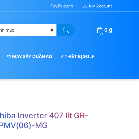
Tuyển dụng
My Account
0
₫
0
👕 MÁY SẤY QUẦN ÁO
⚡ THIẾT BỊ GOLF
hiba Inverter 407 lít GR-
PMV(06)-MG