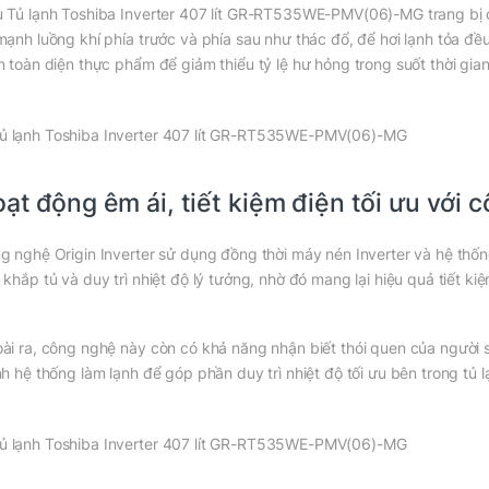
 Tủ lạnh Toshiba Inverter 407 lít GR-RT535WE-PMV(06)-MG trang bị c
mạnh luồng khí phía trước và phía sau như thác đổ, để hơi lạnh tỏa đề
m toàn diện thực phẩm để giảm thiểu tỷ lệ hư hỏng trong suốt thời gia
ạt động êm ái, tiết kiệm điện tối ưu với 
g nghệ Origin Inverter sử dụng đồng thời máy nén Inverter và hệ thốn
 khắp tủ và duy trì nhiệt độ lý tưởng, nhờ đó mang lại hiệu quả tiết kiệ
ài ra, công nghệ này còn có khả năng nhận biết thói quen của người 
nh hệ thống làm lạnh để góp phần duy trì nhiệt độ tối ưu bên trong tủ l