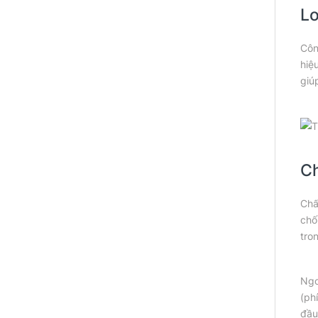
Lo
Côn
hiệ
giú
Ch
Chấ
chố
tro
Ngo
(ph
đầu 