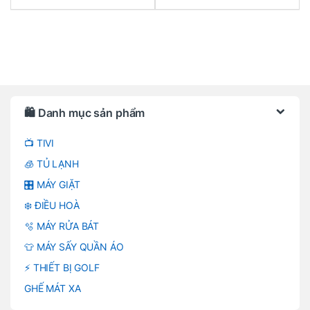
Brands Carousel
🛍️ Danh mục sản phẩm
📺 TIVI
🧊 TỦ LẠNH
🎛️ MÁY GIẶT
❄️ ĐIỀU HOÀ
🫧 MÁY RỬA BÁT
👕 MÁY SẤY QUẦN ÁO
⚡ THIẾT BỊ GOLF
GHẾ MÁT XA