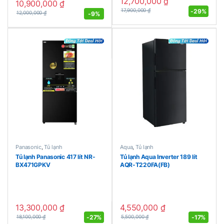
12,700,000
₫
10,900,000
₫
-
29%
17,900,000
₫
-
9%
12,000,000
₫
Panasonic
,
Tủ lạnh
Aqua
,
Tủ lạnh
Tủ lạnh Panasonic 417 lít NR-
Tủ lạnh Aqua Inverter 189 lít
BX471GPKV
AQR-T220FA(FB)
13,300,000
₫
4,550,000
₫
-
27%
-
17%
18,100,000
₫
5,500,000
₫