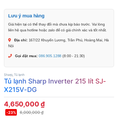
Lưu ý mua hàng
Giá hiện tại có thể thay đổi mà chưa kịp báo trước. Vui lòng
liên hệ qua hotline hoặc zalo để có giá chính xác và tốt nhất.
Địa chỉ:
167/22 Khuyến Lương, Trần Phú, Hoàng Mai, Hà
Nội
Gọi đặt mua:
086.905.1288
(8:00 - 21:30)
Sharp
,
Tủ lạnh
Tủ lạnh Sharp Inverter 215 lít SJ-
X215V-DG
4,650,000
₫
6,000,000
₫
-
23%