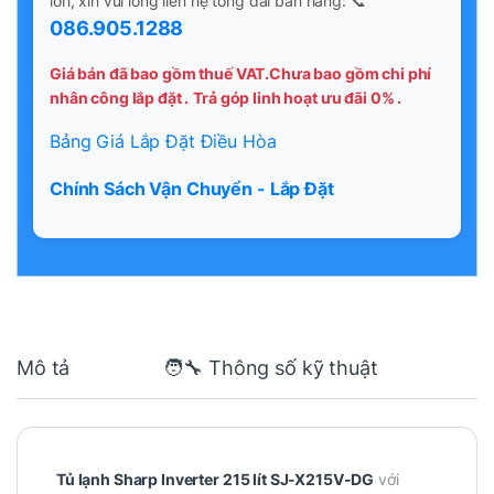
lớn, xin vui lòng liên hệ tổng đài bán hàng: 📞
086.905.1288
Giá bán đã bao gồm thuế VAT.Chưa bao gồm chi phí
nhân công lắp đặt .
Trả góp linh hoạt ưu đãi 0% .
Bảng Giá Lắp Đặt Điều Hòa
Chính Sách Vận Chuyển - Lắp Đặt
Mô tả
🧑‍🔧 Thông số kỹ thuật
Tủ lạnh Sharp Inverter 215 lít SJ-X215V-DG
với