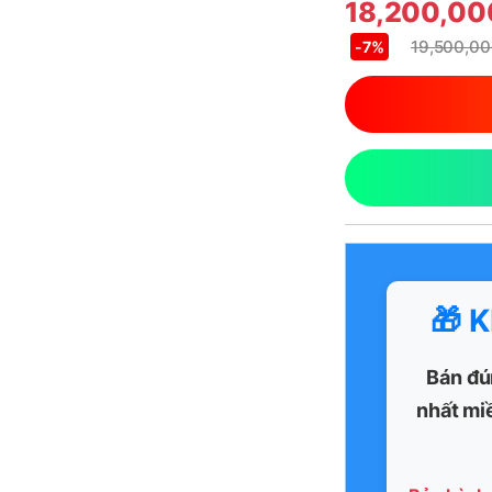
18,200,0
19,500,0
-
7%
🎁 
Bán đú
nhất mi