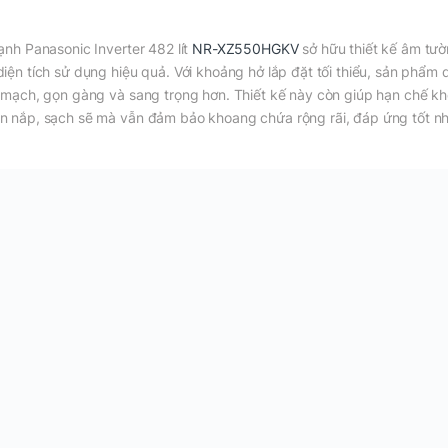
lạnh Panasonic Inverter 482 lít
NR-XZ550HGKV
sở hữu thiết kế âm tườn
diện tích sử dụng hiệu quả. Với khoảng hở lắp đặt tối thiểu, sản phẩm 
n mạch, gọn gàng và sang trọng hơn. Thiết kế này còn giúp hạn chế k
n nắp, sạch sẽ mà vẫn đảm bảo khoang chứa rộng rãi, đáp ứng tốt nh