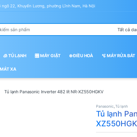
43 ngõ 22, Khuyến Lương, phường Lĩnh Nam, Hà Nội
r:
🧊 TỦ LẠNH
🎛️ MÁY GIẶT
❄️ ĐIỀU HOÀ
🫧 MÁY RỬA BÁT
 MÁT XA
Tủ lạnh Panasonic Inverter 482 lít NR-XZ550HGKV
Panasonic
,
Tủ lạnh
Tủ lạnh Pan
XZ550HG