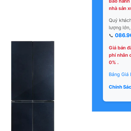
Bảo hành 
nhà sản x
Quý khách 
lượng lớn,
086.9
📞
Giá bán đ
phí nhân c
0% .
Bảng Giá 
Chính Sác