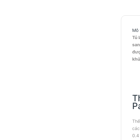
Mô 
Tủ 
san
đượ
khử
T
P
Thế
các
0.4