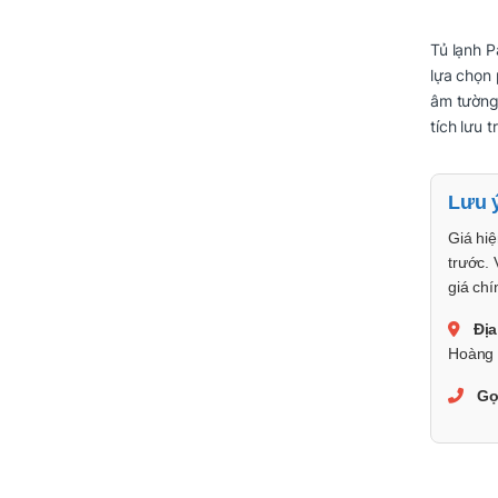
Tủ lạnh P
lựa chọn 
âm tường
tích lưu t
Lưu 
Giá hiệ
trước. 
giá chí
Địa
Hoàng 
Gọ