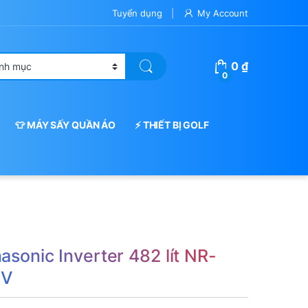
Tuyển dụng
My Account
0
₫
0
👕 MÁY SẤY QUẦN ÁO
⚡ THIẾT BỊ GOLF
asonic Inverter 482 lít NR-
KV