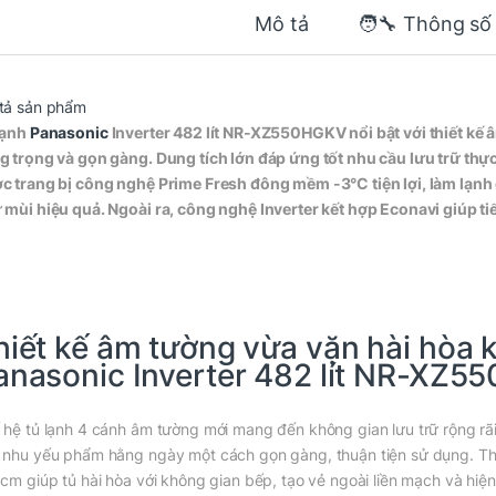
Mô tả
🧑‍🔧 Thông số
tả sản phẩm
lạnh
Panasonic
Inverter 482 lít NR-XZ550HGKV nổi bật với thiết kế 
g trọng và gọn gàng. Dung tích lớn đáp ứng tốt nhu cầu lưu trữ th
c trang bị công nghệ Prime Fresh đông mềm -3°C tiện lợi, làm lạn
 mùi hiệu quả. Ngoài ra, công nghệ Inverter kết hợp Econavi giúp ti
hiết kế âm tường vừa vặn hài hòa 
anasonic Inverter 482 lít NR-XZ
 hệ tủ lạnh 4 cánh âm tường mới mang đến không gian lưu trữ rộng r
 nhu yếu phẩm hằng ngày một cách gọn gàng, thuận tiện sử dụng. Thiế
 cm giúp tủ hài hòa với không gian bếp, tạo vẻ ngoài liền mạch và hiện