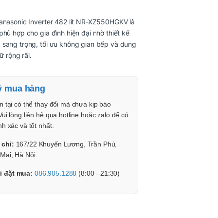
anasonic Inverter 482 lít NR-XZ550HGKV là
phù hợp cho gia đình hiện đại nhờ thiết kế
 sang trọng, tối ưu không gian bếp và dung
rữ rộng rãi.
ý mua hàng
n tại có thể thay đổi mà chưa kịp báo
Vui lòng liên hệ qua hotline hoặc zalo để có
nh xác và tốt nhất.
 chỉ:
167/22 Khuyến Lương, Trần Phú,
Mai, Hà Nội
i đặt mua:
086.905.1288
(8:00 - 21:30)