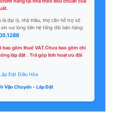
chính hãng tại nhà theo tiêu chuẩn của
uất.
là đại lý, nhà thầu, thợ cần hỗ trợ số
 xin vui lòng liên hệ tổng đài bán hàng:
05.1288
ã bao gồm thuế VAT.Chưa bao gồm chi
ông lắp đặt .
Trả góp linh hoạt ưu đãi
Lắp Đặt Điều Hòa
h Vận Chuyển - Lắp Đặt