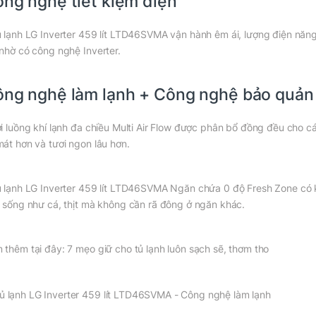
ng nghệ tiết kiệm điện
ủ lạnh LG Inverter 459 lít LTD46SVMA vận hành êm ái, lượng điện năng
 nhờ có công nghệ Inverter.
ng nghệ làm lạnh + Công nghệ bảo quản
ới luồng khí lạnh đa chiều Multi Air Flow được phân bổ đồng đều cho 
mát hơn và tươi ngon lâu hơn.
ủ lạnh LG Inverter 459 lít LTD46SVMA Ngăn chứa 0 độ Fresh Zone có
i sống như cá, thịt mà không cần rã đông ở ngăn khác.
 thêm tại đây: 7 mẹo giữ cho tủ lạnh luôn sạch sẽ, thơm tho