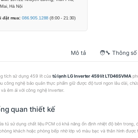
Mai, Hà Nội
i đặt mua:
086.905.1288
(8:00 - 21:30)
Mô tả
🧑‍🔧 Thông số
g tích sử dụng 459 lít của
tủ lạnh LG Inverter 459 lít LTD46SVMA
phù
ều công nghệ bảo quản thực phẩm giữ được độ tươi ngon lâu dài, chứ
 và êm ái với công nghệ Inverter.
ng quan thiết kế
ửa tủ sử dụng chất liệu PCM có khả năng ổn định nhiệt độ bên trong,
 phòng khách hoặc phòng bếp nhờ lớp vỏ màu bạc và thân hình được t