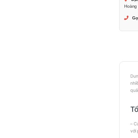
Hoàng 
Gọ
Dun
nhi
quả
Tổ
– C
với