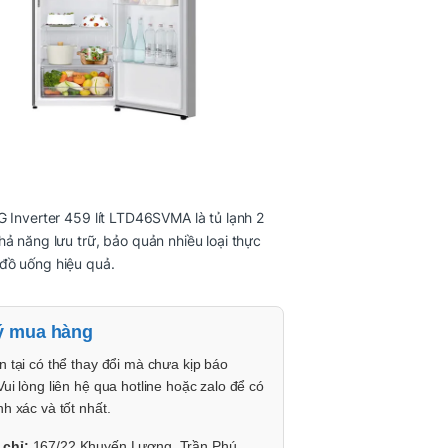
G Inverter 459 lít LTD46SVMA là tủ lạnh 2
hả năng lưu trữ, bảo quản nhiều loại thực
đồ uống hiệu quả.
ý mua hàng
n tại có thể thay đổi mà chưa kịp báo
Vui lòng liên hệ qua hotline hoặc zalo để có
nh xác và tốt nhất.
 chỉ:
167/22 Khuyến Lương, Trần Phú,