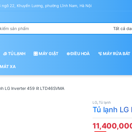
43 ngõ 22, Khuyến Lương, phường Lĩnh Nam, Hà Nội
r:
🧊 TỦ LẠNH
🎛️ MÁY GIẶT
❄️ ĐIỀU HOÀ
🫧 MÁY RỬA BÁT
 MÁT XA
ạnh LG Inverter 459 lít LTD46SVMA
LG
,
Tủ lạnh
Tủ lạnh LG
11,400,00