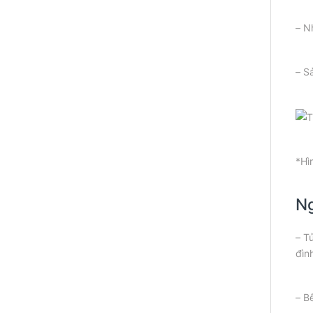
– N
– S
*Hì
Ng
– T
đìn
– B