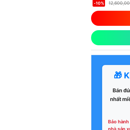
12,600,0
-
10%
🎁 
Bán đú
nhất mi
Bảo hành 
nhà sản x