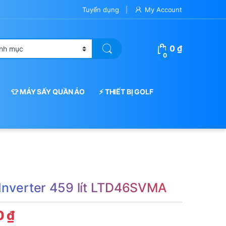
Tuyển dụng
My Account
0
₫
0
👕 MÁY SẤY QUẦN ÁO
⚡ THIẾT BỊ GOLF
 Inverter 459 lít LTD46SVMA
0
₫