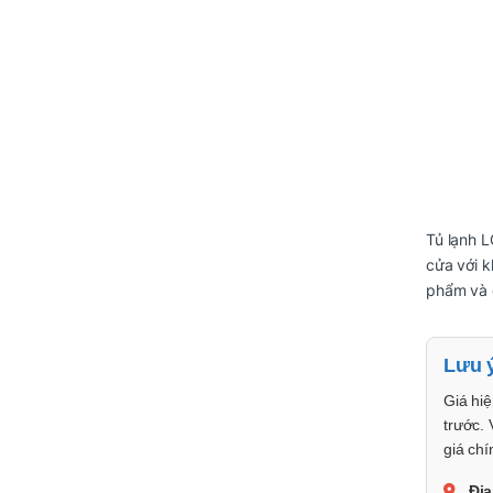
Tủ lạnh L
cửa với k
phẩm và 
Lưu 
Giá hiệ
trước. 
giá chí
Địa