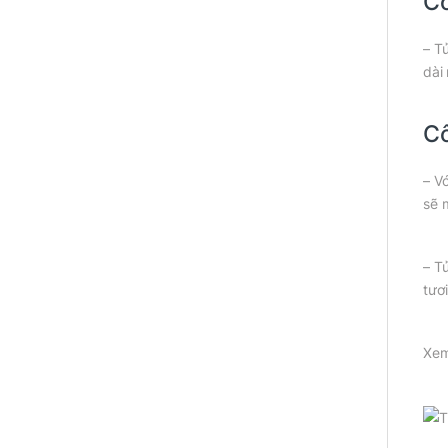
Cô
– T
dài
Cô
– V
sẽ 
– T
tươ
Xem