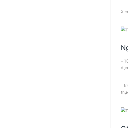
Xem
N
– T
dụn
– K
thự