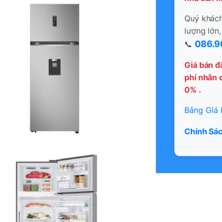
Quý khách 
lượng lớn,
086.9
📞
Giá bán đ
phí nhân c
0% .
Bảng Giá 
Chính Sác