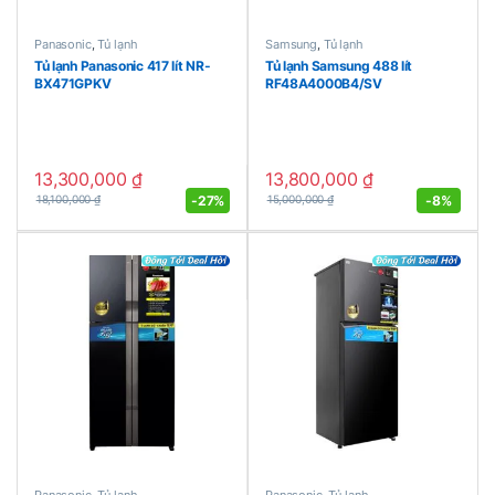
Panasonic
,
Tủ lạnh
Samsung
,
Tủ lạnh
Tủ lạnh Panasonic 417 lít NR-
Tủ lạnh Samsung 488 lít
BX471GPKV
RF48A4000B4/SV
13,300,000
₫
13,800,000
₫
-
27%
-
8%
18,100,000
₫
15,000,000
₫