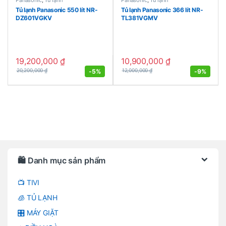
Panasonic
,
Tủ lạnh
Panasonic
,
Tủ lạnh
Tủ lạnh Panasonic 550 lít NR-
Tủ lạnh Panasonic 366 lít NR-
DZ601VGKV
TL381VGMV
19,200,000
₫
10,900,000
₫
-
5%
-
9%
20,200,000
₫
12,000,000
₫
Brands Carousel
🛍️ Danh mục sản phẩm
📺 TIVI
🧊 TỦ LẠNH
🎛️ MÁY GIẶT