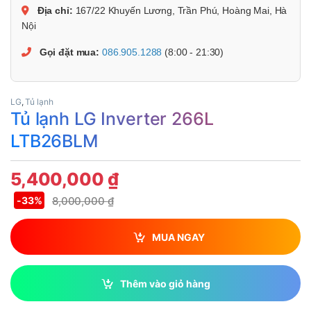
Địa chỉ:
167/22 Khuyến Lương, Trần Phú, Hoàng Mai, Hà
Nội
Gọi đặt mua:
086.905.1288
(8:00 - 21:30)
LG
,
Tủ lạnh
Tủ lạnh LG Inverter 266L
LTB26BLM
5,400,000
₫
8,000,000
₫
-
33%
MUA NGAY
Thêm vào giỏ hàng