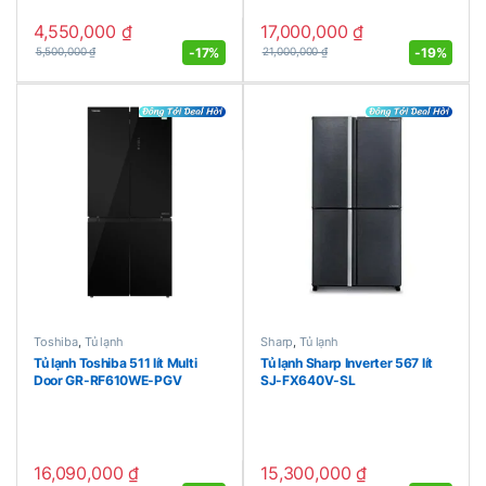
4,550,000
₫
17,000,000
₫
-
17%
-
19%
5,500,000
₫
21,000,000
₫
Toshiba
,
Tủ lạnh
Sharp
,
Tủ lạnh
Tủ lạnh Toshiba 511 lít Multi
Tủ lạnh Sharp Inverter 567 lít
Door GR-RF610WE-PGV
SJ-FX640V-SL
16,090,000
₫
15,300,000
₫