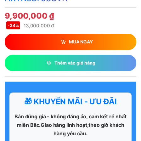
9,900,000
₫
13,000,000
₫
-
24%
MUA NGAY
Thêm vào giỏ hàng
🎁 KHUYẾN MÃI - ƯU ĐÃI
Bán đúng giá - không đăng ảo, cam kết rẻ nhất
miền Bắc.Giao hàng linh hoạt,theo giờ khách
hàng yêu cầu.