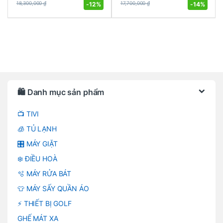
-
12%
-
14%
18,300,000
₫
17,700,000
₫
Brands Carousel
🛍️ Danh mục sản phẩm
📺 TIVI
🧊 TỦ LẠNH
🎛️ MÁY GIẶT
❄️ ĐIỀU HOÀ
🫧 MÁY RỬA BÁT
👕 MÁY SẤY QUẦN ÁO
⚡ THIẾT BỊ GOLF
GHẾ MÁT XA