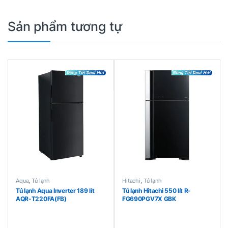
Sản phẩm tương tự
Aqua
,
Tủ lạnh
Hitachi
,
Tủ lạnh
Tủ lạnh Aqua Inverter 189 lít
Tủ lạnh Hitachi 550 lít R-
AQR-T220FA(FB)
FG690PGV7X GBK