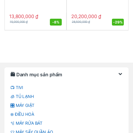
13,800,000
₫
20,200,000
₫
-
8%
-
29%
15,000,000
₫
28,500,000
₫
Brands Carousel
🛍️ Danh mục sản phẩm
📺 TIVI
🧊 TỦ LẠNH
🎛️ MÁY GIẶT
❄️ ĐIỀU HOÀ
🫧 MÁY RỬA BÁT
👕 MÁY SẤY QUẦN ÁO