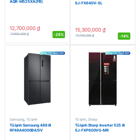
AQR-M525XA(FB)
SJ-FX640V-SL
12,700,000
₫
15,300,000
₫
-
29%
17,900,000
₫
-
14%
17,700,000
₫
Samsung
,
Tủ lạnh
Tủ lạnh
,
Sharp
Tủ lạnh Samsung 488 lít
Tủ lạnh Sharp Inverter 525 lít
RF48A4000B4/SV
SJ-FXP600VG-MR