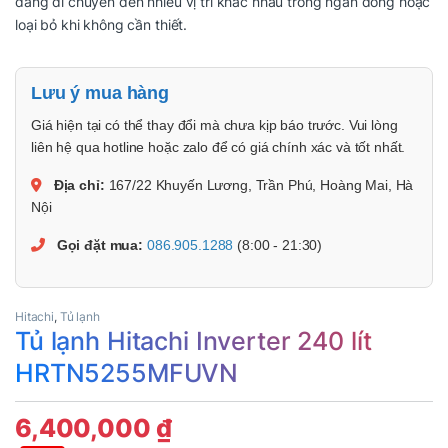
dàng di chuyển đến nhiều vị trí khác nhau trong ngăn đông hoặc
loại bỏ khi không cần thiết.
Lưu ý mua hàng
Giá hiện tại có thể thay đổi mà chưa kịp báo trước. Vui lòng
liên hệ qua hotline hoặc zalo để có giá chính xác và tốt nhất.
Địa chỉ:
167/22 Khuyến Lương, Trần Phú, Hoàng Mai, Hà
Nội
Gọi đặt mua:
086.905.1288
(8:00 - 21:30)
Hitachi
,
Tủ lạnh
Tủ lạnh Hitachi Inverter 240 lít
HRTN5255MFUVN
6,400,000
₫