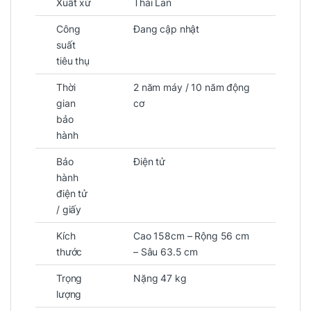
Xuất xứ
Thái Lan
Công
Đang cập nhật
suất
tiêu thụ
Thời
2 năm máy / 10 năm động
gian
cơ
bảo
hành
Bảo
Điện tử
hành
điện tử
/ giấy
Kích
Cao 158cm – Rộng 56 cm
thước
– Sâu 63.5 cm
Trọng
Nặng 47 kg
lượng