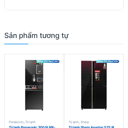
Sản phẩm tương tự
Panasonic
,
Tủ lạnh
Tủ lạnh
,
Sharp
Tủ lạnh Panasonic 300 lít NR-
Tủ lạnh Sharp Inverter 525 lít