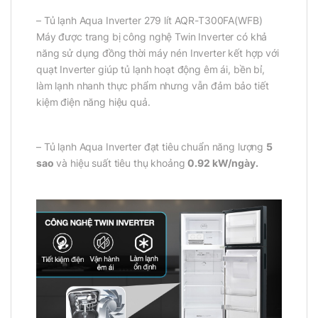
– Tủ lạnh Aqua Inverter 279 lít AQR-T300FA(WFB)
Máy được trang bị công nghệ Twin Inverter có khả
năng sử dụng đồng thời máy nén Inverter kết hợp với
quạt Inverter giúp tủ lạnh hoạt động êm ái, bền bỉ,
làm lạnh nhanh thực phẩm nhưng vẫn đảm bảo tiết
kiệm điện năng hiệu quả.
– Tủ lạnh Aqua Inverter đạt tiêu chuẩn năng lượng
5
sao
và hiệu suất tiêu thụ khoảng
0.92 kW/ngày.