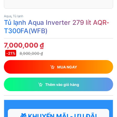
Aqua
,
Tủ lạnh
Tủ lạnh Aqua Inverter 279 lít AQR-
T300FA(WFB)
7,000,000
₫
8,900,000
₫
-
21%
MUA NGAY
Thêm vào giỏ hàng
🎁 KHUYẾN MÃI - ƯU ĐÃI