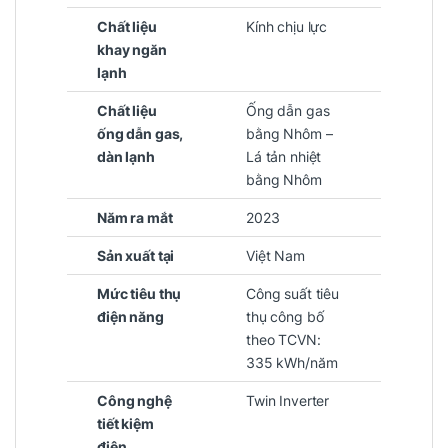
Chất liệu
Kính chịu lực
khay ngăn
lạnh
Chất liệu
Ống dẫn gas
ống dẫn gas,
bằng Nhôm –
dàn lạnh
Lá tản nhiệt
bằng Nhôm
Năm ra mắt
2023
Sản xuất tại
Việt Nam
Mức tiêu thụ
Công suất tiêu
điện năng
thụ công bố
theo TCVN:
335 kWh/năm
Công nghệ
Twin Inverter
tiết kiệm
điện