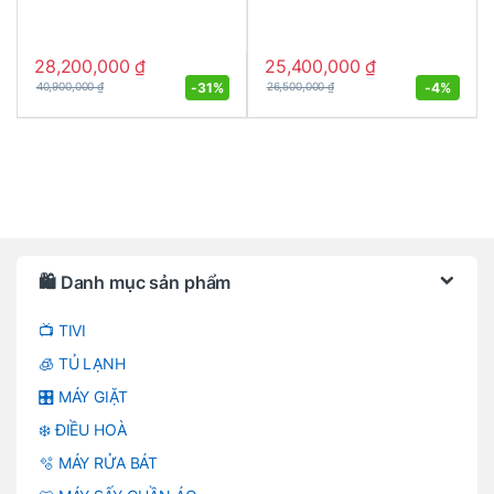
28,200,000
₫
25,400,000
₫
-
31%
-
4%
40,900,000
₫
26,500,000
₫
Brands Carousel
🛍️ Danh mục sản phẩm
📺 TIVI
🧊 TỦ LẠNH
🎛️ MÁY GIẶT
❄️ ĐIỀU HOÀ
🫧 MÁY RỬA BÁT