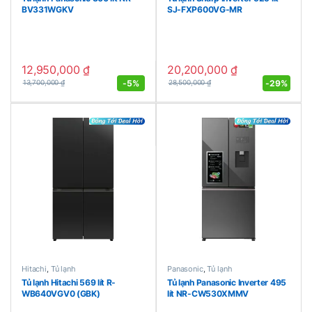
BV331WGKV
SJ-FXP600VG-MR
12,950,000
₫
20,200,000
₫
-
5%
-
29%
13,700,000
₫
28,500,000
₫
Hitachi
,
Tủ lạnh
Panasonic
,
Tủ lạnh
Tủ lạnh Hitachi 569 lít R-
Tủ lạnh Panasonic Inverter 495
WB640VGV0 (GBK)
lít NR-CW530XMMV