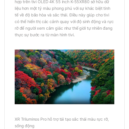
hợp trên tivi OLED 4K 55 inch K-55XR80 sở hữu dữ
liệu hơn một tỷ màu phong phú với sự khác biệt tinh
tế về độ bão hòa và sắc thái. Điều này giúp cho tivi
có thể hiển thị các cảnh quay với độ sinh động và rực
rỡ để người xem cảm giác như thế giới tự nhiên đang
thực sự bước ra từ màn hình tivi.
XR Triluminos Pro hỗ trợ tái tạo sắc thái màu rực rỡ,
sống động