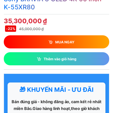
K-55XR80
35,300,000
₫
45,000,000
₫
-
22%
MUA NGAY
Thêm vào giỏ hàng
🎁 KHUYẾN MÃI - ƯU ĐÃI
Bán đúng giá - không đăng ảo, cam kết rẻ nhất
miền Bắc.Giao hàng linh hoạt,theo giờ khách