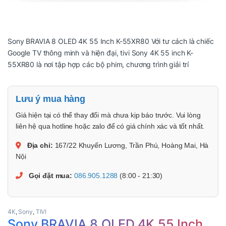
Sony BRAVIA 8 OLED 4K 55 Inch K-55XR80 Với tư cách là chiếc
Google TV thông minh và hiện đại, tivi Sony 4K 55 inch K-
55XR80 là nơi tập hợp các bộ phim, chương trình giải trí
Lưu ý mua hàng
Giá hiện tại có thể thay đổi mà chưa kịp báo trước. Vui lòng
liên hệ qua hotline hoặc zalo để có giá chính xác và tốt nhất.
Địa chỉ:
167/22 Khuyến Lương, Trần Phú, Hoàng Mai, Hà
Nội
Gọi đặt mua:
086.905.1288
(8:00 - 21:30)
4K
,
Sony
,
TIVI
Sony BRAVIA 8 OLED 4K 55 Inch