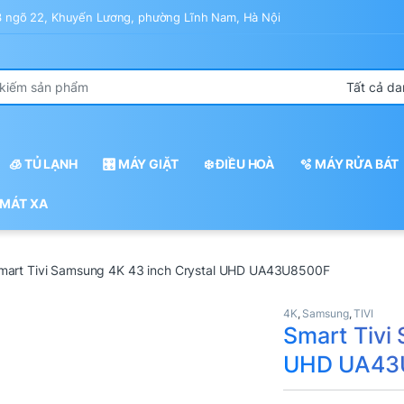
43 ngõ 22, Khuyến Lương, phường Lĩnh Nam, Hà Nội
r:
🧊 TỦ LẠNH
🎛️ MÁY GIẶT
❄️ ĐIỀU HOÀ
🫧 MÁY RỬA BÁT
 MÁT XA
mart Tivi Samsung 4K 43 inch Crystal UHD UA43U8500F
4K
,
Samsung
,
TIVI
Smart Tivi
UHD UA43