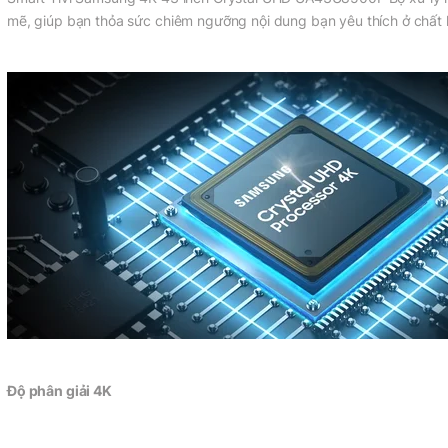
mẽ, giúp bạn thỏa sức chiêm ngưỡng nội dung bạn yêu thích ở chất 
Độ phân giải 4K