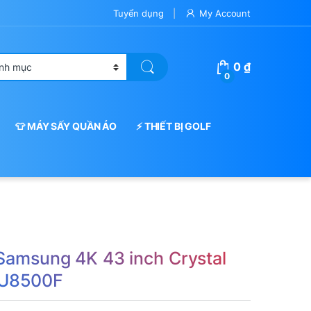
Tuyển dụng
My Account
0
₫
0
👕 MÁY SẤY QUẦN ÁO
⚡ THIẾT BỊ GOLF
 Samsung 4K 43 inch Crystal
U8500F