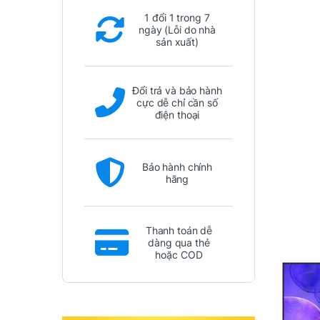
1 đổi 1 trong 7
ngày (Lỗi do nhà
sản xuất)
Đổi trả và bảo hành
cực dễ chỉ cần số
điện thoại
Bảo hành chính
hãng
Thanh toán dễ
dàng qua thẻ
hoặc COD