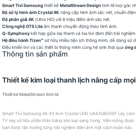
Smart Tivi Samsung
thiết kế
MetalStream Design
tinh tế mọi góc n
Bộ xử lý hình ảnh Crystal 4K
nâng cấp hình ảnh sắc nét, chuẩn điện
Độ phân giải 4K
(Ultra HD) với 8 triệu điểm ảnh sắc nét.
Công nghệ OTS Lite
âm thanh chuyển động theo hình ảnh.
Q-Symphony
kết hợp giữa loa thanh và loa tivi đem đến trải nghiệ
Hệ điều hành Tizen™
sở hữu nhiều tiện ích thông minh, dễ dàng sử 
Điều khiển tivi và các thiết bị thông minh cùng hệ sinh thái qua
ứng 
Thông tin sản phẩm
Thiết kế kim loại thanh lịch nâng cấp mọ
Thiết kế MetalStream tinh tế
Smart Tivi Samsung 4K 43 inch Crystal UHD UA43U8500F Lấy cảm hứ
TV này sở hữu phần thân bằng kim loại sang trọng. Viền mỏng được t
bạn được tận hưởng từng trải nghiệm điện ảnh một cách hoàn hảo.