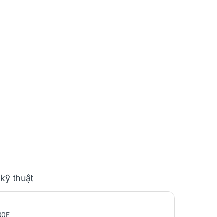
 kỹ thuật
00F