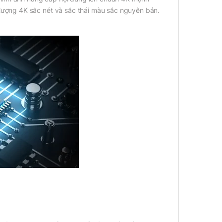
lượng 4K sắc nét và sắc thái màu sắc nguyên bản.