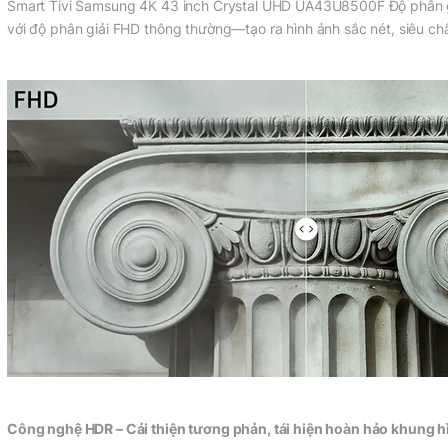
Smart Tivi Samsung 4K 43 inch Crystal UHD UA43U8500F Độ phân gi
với độ phân giải FHD thông thường—tạo ra hình ảnh sắc nét, siêu châ
Công nghệ HDR – Cải thiện tương phản, tái hiện hoàn hảo khung hì