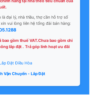
chính hãng tại nhà theo tiêu chuẩn của
uất.
là đại lý, nhà thầu, thợ cần hỗ trợ số
 xin vui lòng liên hệ tổng đài bán hàng:
05.1288
ã bao gồm thuế VAT.Chưa bao gồm chi
ông lắp đặt .
Trả góp linh hoạt ưu đãi
Lắp Đặt Điều Hòa
h Vận Chuyển - Lắp Đặt