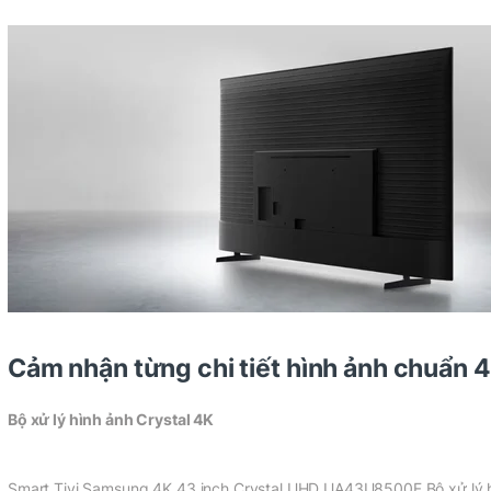
Cảm nhận từng chi tiết hình ảnh chuẩn 
Bộ xử lý hình ảnh Crystal 4K
Smart Tivi Samsung 4K 43 inch Crystal UHD UA43U8500F Bộ xử lý 