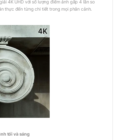
ải 4K UHD với số lượng điểm ảnh gấp 4 lần so
n thực đến từng chi tiết trong mọi phân cảnh.
nh tối và sáng