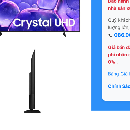
Bảo hành 
nhà sản x
Quý khách 
lượng lớn,
086.9
📞
Giá bán đ
phí nhân c
0% .
Bảng Giá 
Chính Sác