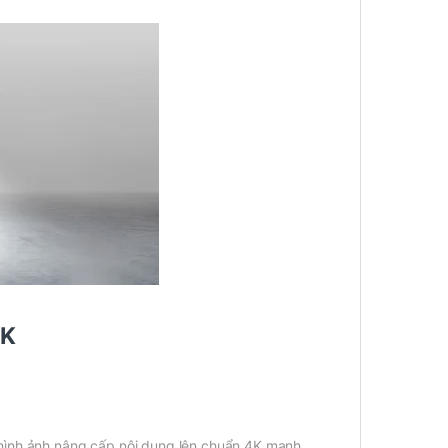
4K
hình ảnh nâng cấp nội dung lên chuẩn 4K mạnh