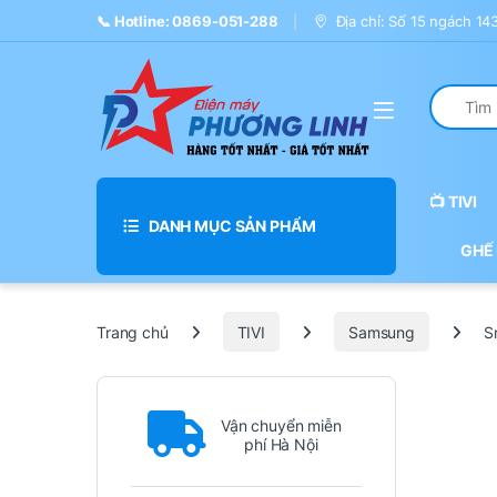
Skip to navigation
Skip to content
📞 Hotline: 0869-051-288
Địa chỉ: Số 15 ngách 1
Search fo
📺 TIVI
DANH MỤC SẢN PHẨM
GHẾ
Trang chủ
TIVI
Samsung
S
Vận chuyển miễn
phí Hà Nội