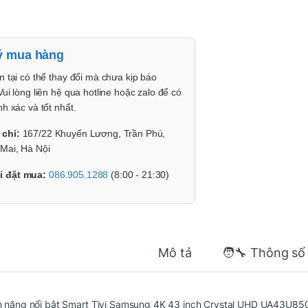
ý mua hàng
n tại có thể thay đổi mà chưa kịp báo
Vui lòng liên hệ qua hotline hoặc zalo để có
nh xác và tốt nhất.
 chỉ:
167/22 Khuyến Lương, Trần Phú,
Mai, Hà Nội
i đặt mua:
086.905.1288
(8:00 - 21:30)
Mô tả
🧑‍🔧 Thông số
h năng nổi bật
Smart Tivi Samsung 4K 43 inch Crystal UHD UA43U85