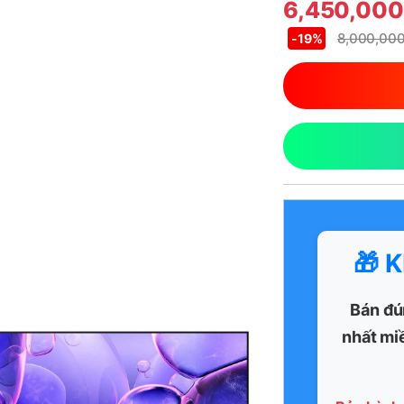
6,450,00
8,000,00
-
19%
🎁 
Bán đú
nhất mi