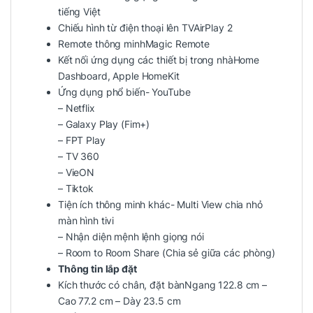
tiếng Việt
Chiếu hình từ điện thoại lên TVAirPlay 2
Remote thông minhMagic Remote
Kết nối ứng dụng các thiết bị trong nhàHome
Dashboard, Apple HomeKit
Ứng dụng phổ biến- YouTube
– Netflix
– Galaxy Play (Fim+)
– FPT Play
– TV 360
– VieON
– Tiktok
Tiện ích thông minh khác- Multi View chia nhỏ
màn hình tivi
– Nhận diện mệnh lệnh giọng nói
– Room to Room Share (Chia sẻ giữa các phòng)
Thông tin lắp đặt
Kích thước có chân, đặt bànNgang 122.8 cm –
Cao 77.2 cm – Dày 23.5 cm