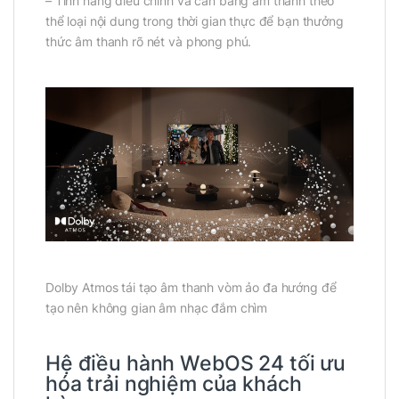
– Tính năng điều chỉnh và cân bằng âm thanh theo
thể loại nội dung trong thời gian thực để bạn thưởng
thức âm thanh rõ nét và phong phú.
Dolby Atmos tái tạo âm thanh vòm ảo đa hướng để
tạo nên không gian âm nhạc đắm chìm
Hệ điều hành WebOS 24 tối ưu
hóa trải nghiệm của khách