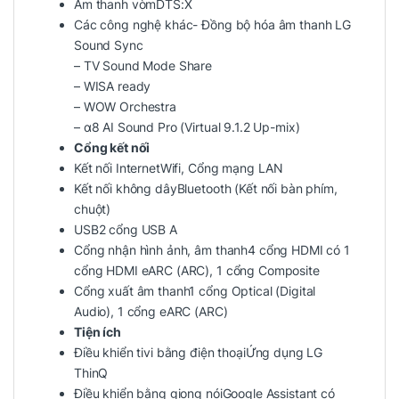
Âm thanh vòmDTS:X
Các công nghệ khác- Đồng bộ hóa âm thanh LG
Sound Sync
– TV Sound Mode Share
– WISA ready
– WOW Orchestra
– α8 AI Sound Pro (Virtual 9.1.2 Up-mix)
Cổng kết nối
Kết nối InternetWifi, Cổng mạng LAN
Kết nối không dâyBluetooth (Kết nối bàn phím,
chuột)
USB2 cổng USB A
Cổng nhận hình ảnh, âm thanh4 cổng HDMI có 1
cổng HDMI eARC (ARC), 1 cổng Composite
Cổng xuất âm thanh1 cổng Optical (Digital
Audio), 1 cổng eARC (ARC)
Tiện ích
Điều khiển tivi bằng điện thoạiỨng dụng LG
ThinQ
Điều khiển bằng giọng nóiGoogle Assistant có