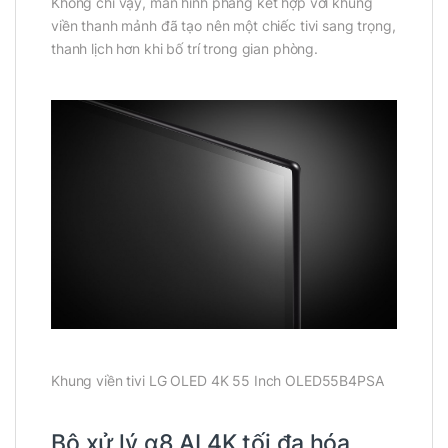
Không chỉ vậy, màn hình phẳng kết hợp với khung
viền thanh mảnh đã tạo nên một chiếc tivi sang trọng,
thanh lịch hơn khi bố trí trong gian phòng.
Khung viền tivi LG OLED 4K 55 Inch OLED55B4PSA
Bộ xử lý α8 AI 4K tối đa hóa