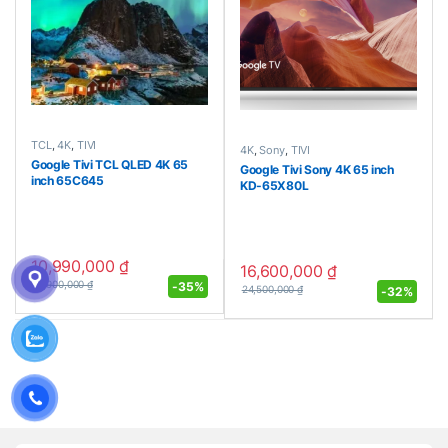
TCL
,
4K
,
TIVI
4K
,
Sony
,
TIVI
Google Tivi TCL QLED 4K 65
Google Tivi Sony 4K 65 inch
inch 65C645
KD-65X80L
10,990,000
₫
16,600,000
₫
-
35%
16,900,000
₫
-
32%
24,500,000
₫
Brands Carousel