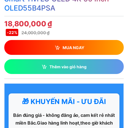
OLED55B4PSA
18,800,000
₫
24,000,000
₫
-
22%
MUA NGAY
Thêm vào giỏ hàng
🎁 KHUYẾN MÃI - ƯU ĐÃI
Bán đúng giá - không đăng ảo, cam kết rẻ nhất
miền Bắc.Giao hàng linh hoạt,theo giờ khách