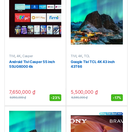
TIVI
,
4K
,
Casper
TIVI
,
4K
,
TCL
Android Tivi Casper 55 inch
Google Tivi TCL 4K 43 inch
55UG6000 4k
43T66
7,650,000
₫
5,500,000
₫
-
23%
-
17%
9,950,000
₫
6,590,000
₫