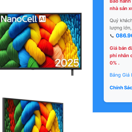
Bảo hành 
nhà sản x
Quý khách 
lượng lớn,
086.9
📞
Giá bán đ
phí nhân c
0% .
Bảng Giá 
Chính Sác