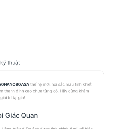
 kỹ thuật
ch 50NANO80ASA
thế hệ mới, nơi sắc màu tinh khiết
âm thanh đỉnh cao chưa từng có. Hãy cùng khám
i trí tại gia!
ọi Giác Quan
àng triệu điểm ảnh được tinh chỉnh tỉ mỉ, tái hiện