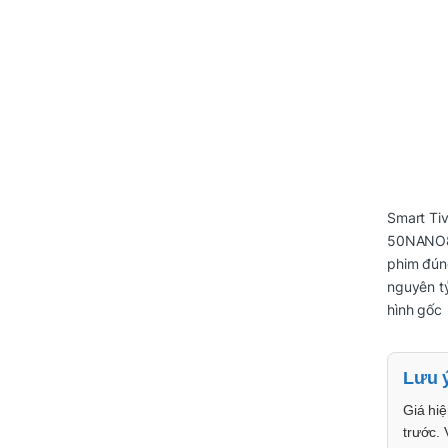
Smart Tiv
50NANO8
phim đún
nguyên tỷ
hình gốc
Lưu 
Giá hiệ
trước. 