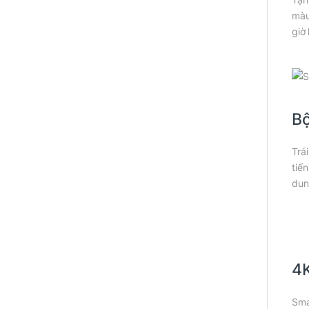
màu
giờ 
Bộ
Trá
tiế
dun
4K
Sma