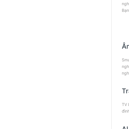
ngh
Bạn
Âm
Sma
ngh
ngh
Tr
TV 
đìn
AI