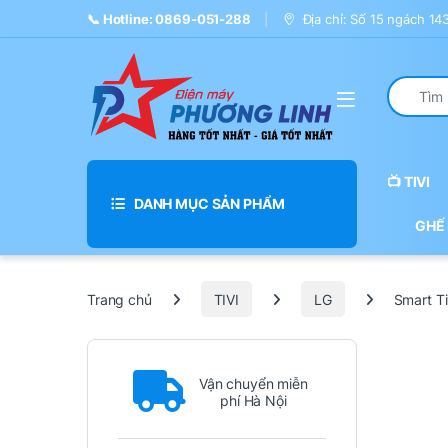
Skip to navigation
Skip to content
📞 Hotline: 0869-051-288
Địa chỉ: Số 15 ngách 1
Search fo
📺 TIVI
DANH MỤC SẢN PHẨM
GHẾ
Trang chủ
TIVI
LG
Smart T
Vận chuyển miễn
phí Hà Nội