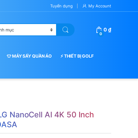
Tuyển dụng
My Account
0
₫
0
👕 MÁY SẤY QUẦN ÁO
⚡ THIẾT BỊ GOLF
 LG NanoCell AI 4K 50 Inch
0ASA