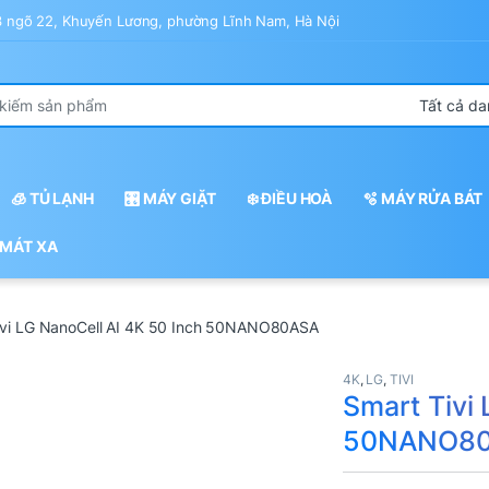
43 ngõ 22, Khuyến Lương, phường Lĩnh Nam, Hà Nội
r:
🧊 TỦ LẠNH
🎛️ MÁY GIẶT
❄️ ĐIỀU HOÀ
🫧 MÁY RỬA BÁT
 MÁT XA
ivi LG NanoCell AI 4K 50 Inch 50NANO80ASA
4K
,
LG
,
TIVI
Smart Tivi
50NANO8