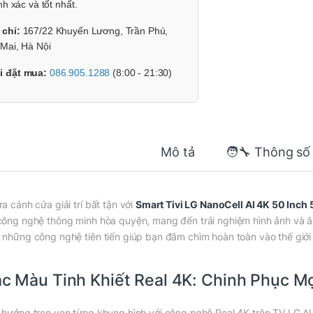
nh xác và tốt nhất.
 chỉ:
167/22 Khuyến Lương, Trần Phú,
Mai, Hà Nội
i đặt mua:
086.905.1288
(8:00 - 21:30)
Mô tả
🧑‍🔧 Thông số
ra cánh cửa giải trí bất tận với
Smart Tivi LG NanoCell AI 4K 50 In
công nghệ thông minh hòa quyện, mang đến trải nghiệm hình ảnh và 
 những công nghệ tiên tiến giúp bạn đắm chìm hoàn toàn vào thế giới giả
c Màu Tinh Khiết Real 4K: Chinh Phục M
 hưởng trọn vẹn từng khung hình với công nghệ Real 4K trên TV LG AI. H