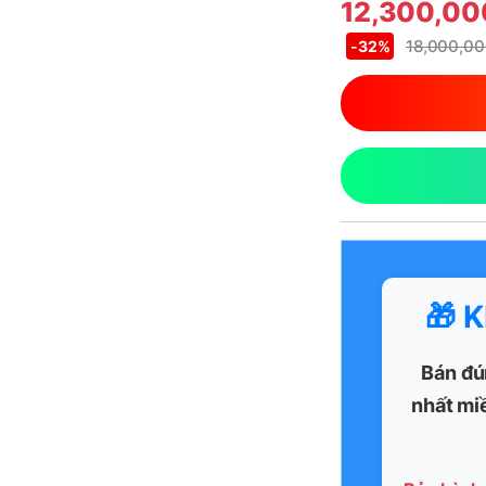
12,300,0
18,000,0
-
32%
🎁 
Bán đú
nhất mi