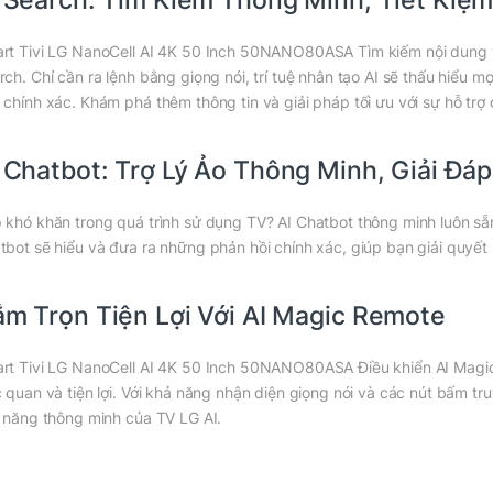
rt Tivi LG NanoCell AI 4K 50 Inch 50NANO80ASA Tìm kiếm nội dung y
rch. Chỉ cần ra lệnh bằng giọng nói, trí tuệ nhân tạo AI sẽ thấu hiểu
 chính xác. Khám phá thêm thông tin và giải pháp tối ưu với sự hỗ trợ 
 Chatbot: Trợ Lý Ảo Thông Minh, Giải Đá
 khó khăn trong quá trình sử dụng TV? AI Chatbot thông minh luôn sẵn 
tbot sẽ hiểu và đưa ra những phản hồi chính xác, giúp bạn giải quyế
m Trọn Tiện Lợi Với AI Magic Remote
rt Tivi LG NanoCell AI 4K 50 Inch 50NANO80ASA Điều khiển AI Magic
c quan và tiện lợi. Với khả năng nhận diện giọng nói và các nút bấm 
h năng thông minh của TV LG AI.