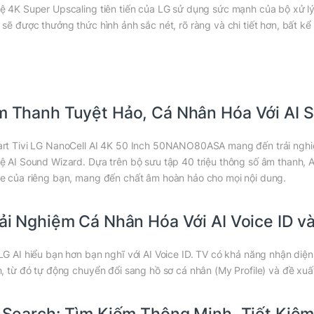
ệ 4K Super Upscaling tiên tiến của LG sử dụng sức mạnh của bộ xử lý
 sẽ được thưởng thức hình ảnh sắc nét, rõ ràng và chi tiết hơn, bất k
 Thanh Tuyệt Hảo, Cá Nhân Hóa Với AI 
rt Tivi LG NanoCell AI 4K 50 Inch 50NANO80ASA mang đến trải nghi
ệ AI Sound Wizard. Dựa trên bộ sưu tập 40 triệu thông số âm thanh, AI
e của riêng bạn, mang đến chất âm hoàn hảo cho mọi nội dung.
ải Nghiệm Cá Nhân Hóa Với AI Voice ID và
LG AI hiểu bạn hơn bạn nghĩ với AI Voice ID. TV có khả năng nhận diện
h, từ đó tự động chuyển đổi sang hồ sơ cá nhân (My Profile) và đề xuấ
 Search: Tìm Kiếm Thông Minh, Tiết Kiệm