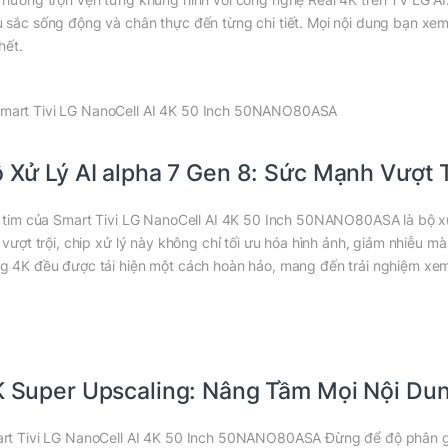
 sắc sống động và chân thực đến từng chi tiết. Mọi nội dung bạn xem
hết.
 Xử Lý AI alpha 7 Gen 8: Sức Mạnh Vượt 
i tim của Smart Tivi LG NanoCell AI 4K 50 Inch 50NANO80ASA là bộ xử 
n vượt trội, chip xử lý này không chỉ tối ưu hóa hình ảnh, giảm nhiễu m
g 4K đều được tái hiện một cách hoàn hảo, mang đến trải nghiệm xem
 Super Upscaling: Nâng Tầm Mọi Nội Du
rt Tivi LG NanoCell AI 4K 50 Inch 50NANO80ASA Đừng để độ phân gi