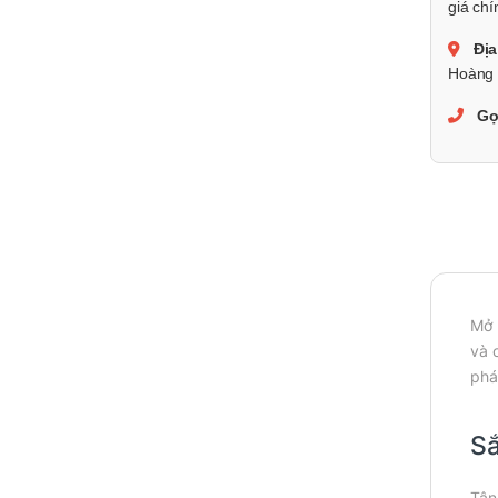
giá chí
Địa
Hoàng 
Gọ
Mở 
và 
phá
Sắ
Tận