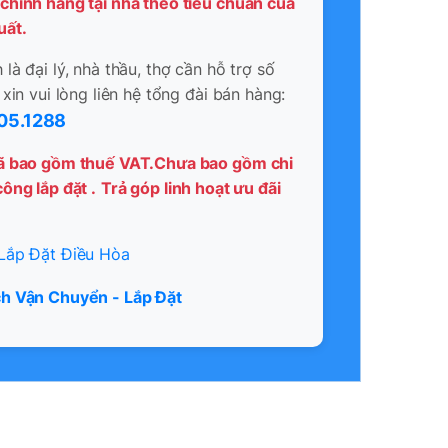
chính hãng tại nhà theo tiêu chuẩn của
uất.
là đại lý, nhà thầu, thợ cần hỗ trợ số
 xin vui lòng liên hệ tổng đài bán hàng:
05.1288
ã bao gồm thuế VAT.Chưa bao gồm chi
ông lắp đặt .
Trả góp linh hoạt ưu đãi
Lắp Đặt Điều Hòa
h Vận Chuyển - Lắp Đặt