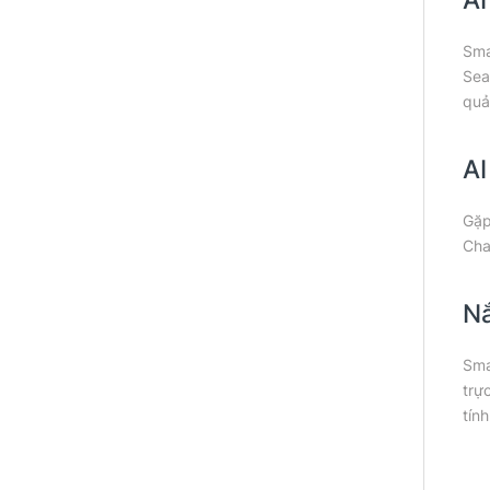
Sma
Sea
quả
AI
Gặp
Cha
Nắ
Sma
trự
tín