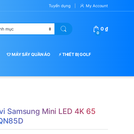
Tuyển dụng
My Account
0
₫
0
👕 MÁY SẤY QUẦN ÁO
⚡ THIẾT BỊ GOLF
ivi Samsung Mini LED 4K 65
5QN85D