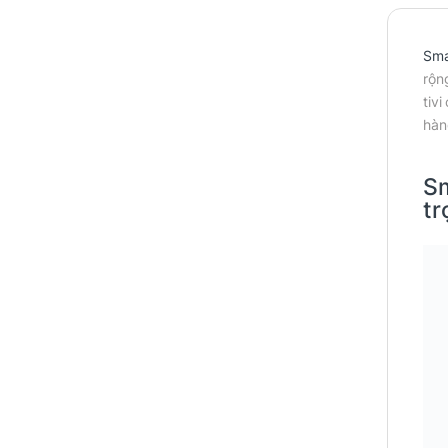
Sma
rộn
tiv
hàn
Sm
tr