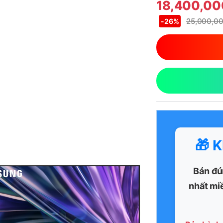
18,400,0
25,000,0
-
26%
🎁 
Bán đú
nhất mi