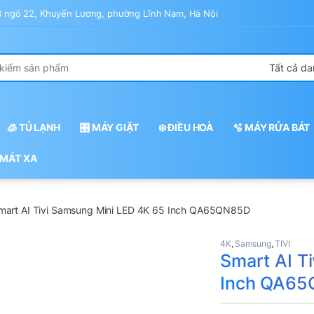
43 ngõ 22, Khuyến Lương, phường Lĩnh Nam, Hà Nội
r:
🧊 TỦ LẠNH
🎛️ MÁY GIẶT
❄️ ĐIỀU HOÀ
🫧 MÁY RỬA BÁT
 MÁT XA
mart AI Tivi Samsung Mini LED 4K 65 Inch QA65QN85D
4K
,
Samsung
,
TIVI
Smart AI T
Inch QA6