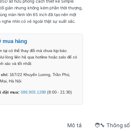
D sở hữu phong cách thiết kế Simple
tối giản nhưng không kém phần thời thượng,
ùng màn hình lớn 65 inch đã tạo nên một
nghe nhìn có vẻ ngoài thật sự xuất sắc.
ý mua hàng
n tại có thể thay đổi mà chưa kịp báo
Vui lòng liên hệ qua hotline hoặc zalo để có
nh xác và tốt nhất.
 chỉ:
167/22 Khuyến Lương, Trần Phú,
Mai, Hà Nội
i đặt mua:
086.905.1288
(8:00 - 21:30)
Mô tả
🧑‍🔧 Thông số