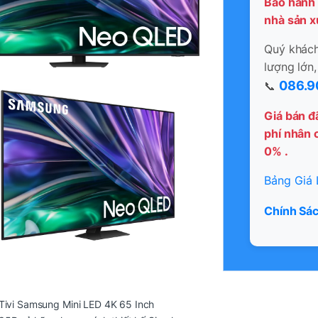
Bảo hành 
nhà sản x
Quý khách 
lượng lớn,
086.9
📞
Giá bán đ
phí nhân c
0% .
Bảng Giá 
Chính Sác
 Tivi Samsung Mini LED 4K 65 Inch