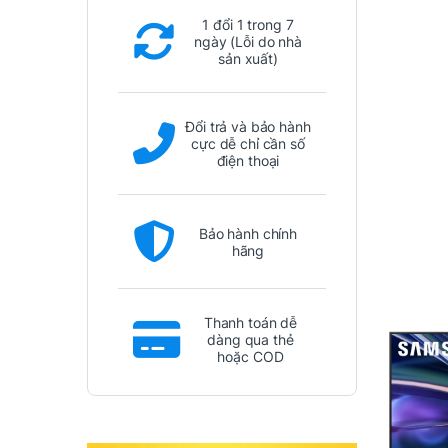
1 đổi 1 trong 7
ngày (Lỗi do nhà
sản xuất)
Đổi trả và bảo hành
cực dễ chỉ cần số
điện thoại
Bảo hành chính
hãng
Thanh toán dễ
dàng qua thẻ
hoặc COD