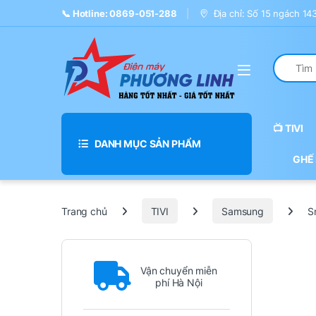
Skip to navigation
Skip to content
📞 Hotline: 0869-051-288
Địa chỉ: Số 15 ngách 1
Search fo
📺 TIVI
DANH MỤC SẢN PHẨM
GHẾ
Trang chủ
TIVI
Samsung
S
Vận chuyển miễn
phí Hà Nội