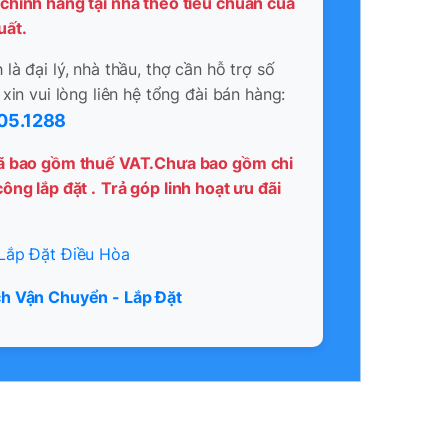
chính hãng tại nhà theo tiêu chuẩn của
uất.
là đại lý, nhà thầu, thợ cần hỗ trợ số
 xin vui lòng liên hệ tổng đài bán hàng:
05.1288
ã bao gồm thuế VAT.Chưa bao gồm chi
ông lắp đặt .
Trả góp linh hoạt ưu đãi
Lắp Đặt Điều Hòa
h Vận Chuyển - Lắp Đặt