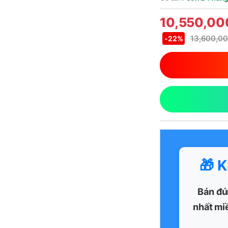
10,550,0
13,600,0
-
22%
🎁 
Bán đú
nhất mi