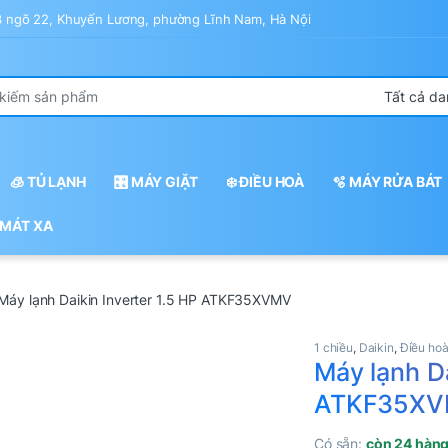
43 ngõ 22, Khuyến Lương, phường Lĩnh Nam, Hà Nội
r:
🧊 TỦ LẠNH
🎛️ MÁY GIẶT
❄️ ĐIỀU HOÀ
🫧 MÁY RỬA BÁT
 MÁT XA
Máy lạnh Daikin Inverter 1.5 HP ATKF35XVMV
1 chiều
,
Daikin
,
Điều ho
Máy lạnh Da
ATKF35X
Có sẵn:
còn 24 hàn