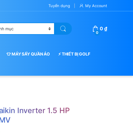
Tuyển dụng
My Account
0
₫
0
👕 MÁY SẤY QUẦN ÁO
⚡ THIẾT BỊ GOLF
à
ikin Inverter 1.5 HP
VMV
g