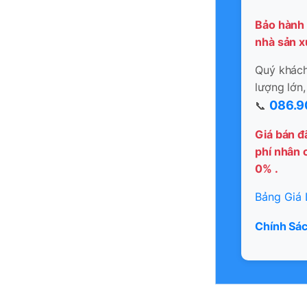
Bảo hành 
nhà sản x
Quý khách 
lượng lớn,
086.9
📞
Giá bán đ
phí nhân c
0% .
Bảng Giá 
Chính Sác