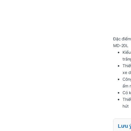
Đặc điểm 
MD-20L
Kiểu
trắn
Thiế
xe d
Công
ẩm m
Có k
Thiế
hút
Lưu 