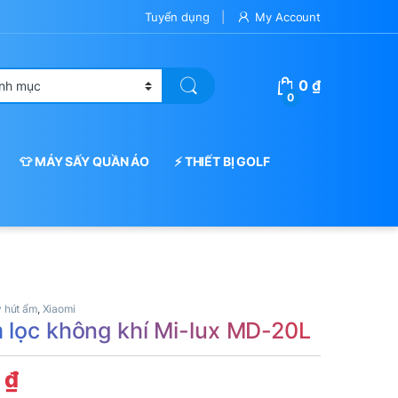
Tuyển dụng
My Account
0
₫
0
👕 MÁY SẤY QUẦN ÁO
⚡ THIẾT BỊ GOLF
y hút ẩm
,
Xiaomi
 lọc không khí Mi-lux MD-20L
0
₫