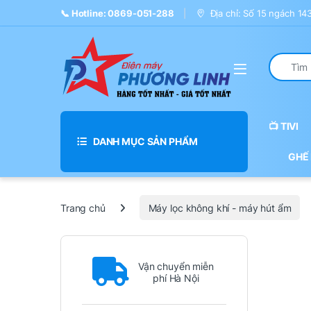
Skip to navigation
Skip to content
📞 Hotline: 0869-051-288
Địa chỉ: Số 15 ngách 1
Search fo
📺 TIVI
DANH MỤC SẢN PHẨM
GHẾ
Trang chủ
Máy lọc không khí - máy hút ẩm
Vận chuyển miễn
phí Hà Nội