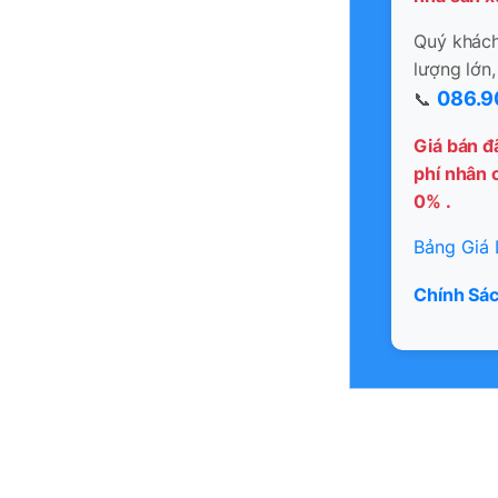
Quý khách 
lượng lớn,
086.9
📞
Giá bán đ
phí nhân c
0% .
Bảng Giá 
Chính Sác