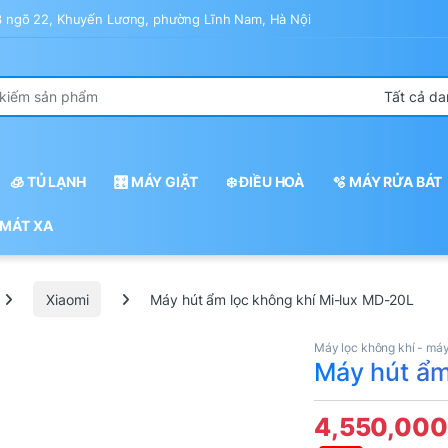
43 ngõ 22, Khuyến Lương, phường Lĩnh Nam, Hà Nội
r:
🧊 TỦ LẠNH
🎛️ MÁY GIẶT
❄️ ĐIỀU HOÀ
🫧 MÁY RỬA BÁT
 MÁT XA
Xiaomi
Máy hút ẩm lọc không khí Mi-lux MD-20L
Máy lọc không khí - má
Máy hút ẩm
4,550,00