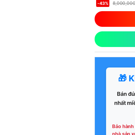
8,000,00
-
43%
🎁 
Bán đú
nhất mi
Bảo hành 
nhà sản x