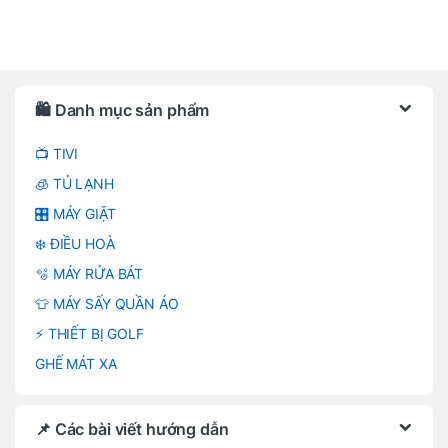
Brands Carousel
🛍️ Danh mục sản phẩm
📺 TIVI
🧊 TỦ LẠNH
🎛️ MÁY GIẶT
❄️ ĐIỀU HOÀ
🫧 MÁY RỬA BÁT
👕 MÁY SẤY QUẦN ÁO
⚡ THIẾT BỊ GOLF
GHẾ MÁT XA
📌 Các bài viết hướng dẫn