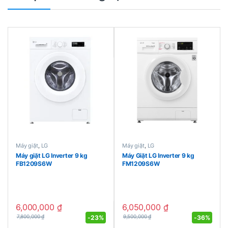
Máy giặt
,
LG
Máy giặt
,
LG
Máy giặt LG Inverter 9 kg
Máy Giặt LG Inverter 9 kg
FB1209S6W
FM1209S6W
6,000,000
₫
6,050,000
₫
-
23%
-
36%
7,800,000
₫
9,500,000
₫