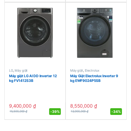
LG
,
Máy giặt
Máy giặt
,
Electrolux
Máy giặt LG AI DD Inverter 12
Máy Giặt Electrolux Inverter 9
kg FV1412S3B
kg EWF9024P5SB
9,400,000
₫
8,550,000
₫
-
39%
-
34%
15,500,000
₫
13,000,000
₫