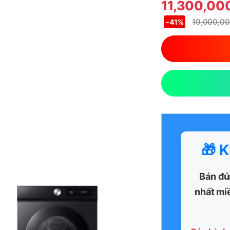
11,300,00
19,000,0
-
41%
🎁 
Bán đú
nhất mi