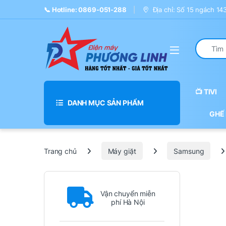
Skip to navigation
Skip to content
📞 Hotline: 0869-051-288
Địa chỉ: Số 15 ngách 1
Search fo
📺 TIVI
DANH MỤC SẢN PHẨM
GHẾ
Trang chủ
Máy giặt
Samsung
Vận chuyển miễn
phí Hà Nội