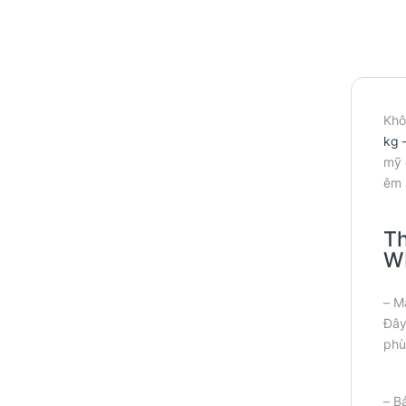
Khô
kg 
mỹ 
êm 
Th
W
– M
Đây
phù
– B