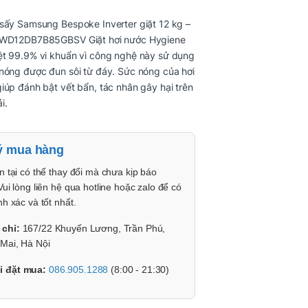
sấy Samsung Bespoke Inverter giặt 12 kg –
 WD12DB7B85GBSV Giặt hơi nước Hygiene
ệt 99.9% vi khuẩn vì công nghệ này sử dụng
nóng được đun sôi từ đáy. Sức nóng của hơi
iúp đánh bật vết bẩn, tác nhân gây hại trên
i.
ý mua hàng
n tại có thể thay đổi mà chưa kịp báo
Vui lòng liên hệ qua hotline hoặc zalo để có
nh xác và tốt nhất.
 chỉ:
167/22 Khuyến Lương, Trần Phú,
Mai, Hà Nội
i đặt mua:
086.905.1288
(8:00 - 21:30)