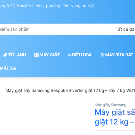
43 ngõ 22, Khuyến Lương, phường Lĩnh Nam, Hà Nội
r:
🧊 TỦ LẠNH
🎛️ MÁY GIẶT
❄️ ĐIỀU HOÀ
🫧 MÁY RỬA BÁT
 MÁT XA
Máy giặt sấy Samsung Bespoke Inverter giặt 12 kg – sấy 7 kg 
Máy giặt
,
Samsung
Máy giặt s
giặt 12 kg