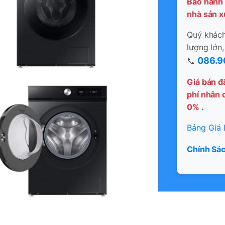
Bảo hành 
nhà sản x
Quý khách 
lượng lớn,
086.9
📞
Giá bán đ
phí nhân c
0% .
Bảng Giá 
Chính Sác