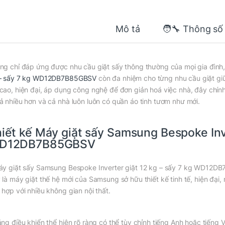
Mô tả
🧑‍🔧 Thông số
ng chỉ đáp ứng được nhu cầu giặt sấy thông thường của mọi gia đình
– sấy 7 kg WD12DB7B85GBSV
còn đa nhiệm cho từng nhu cầu giặt giũ
cao, hiện đại, áp dụng công nghệ để đơn giản hoá việc nhà, đây chín
ả nhiều hơn và cả nhà luôn luôn có quần áo tinh tươm như mới.
iết kế Máy giặt sấy Samsung Bespoke Inve
D12DB7B85GBSV
áy giặt sấy Samsung Bespoke Inverter giặt 12 kg – sấy 7 kg WD12DB
 là máy giặt thế hệ mới của Samsung sở hữu thiết kế tinh tế, hiện đạ
 hợp với nhiều không gian nội thất.
ảng điều khiển thể hiện rõ ràng có thể tùy chỉnh tiếng Anh hoặc tiến