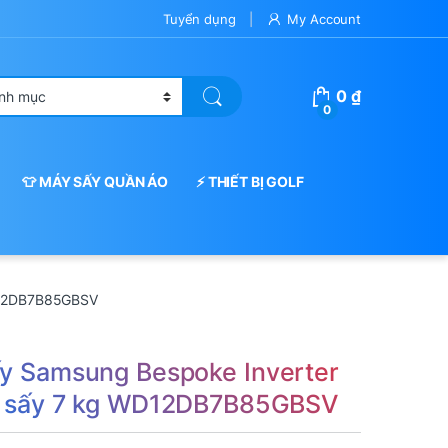
Tuyển dụng
My Account
0
₫
0
👕 MÁY SẤY QUẦN ÁO
⚡ THIẾT BỊ GOLF
WD12DB7B85GBSV
ấy Samsung Bespoke Inverter
 – sấy 7 kg WD12DB7B85GBSV