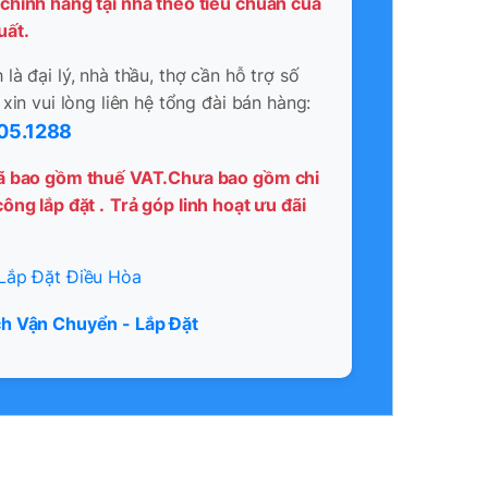
chính hãng tại nhà theo tiêu chuẩn của
uất.
là đại lý, nhà thầu, thợ cần hỗ trợ số
 xin vui lòng liên hệ tổng đài bán hàng:
05.1288
ã bao gồm thuế VAT.Chưa bao gồm chi
ông lắp đặt .
Trả góp linh hoạt ưu đãi
Lắp Đặt Điều Hòa
h Vận Chuyển - Lắp Đặt