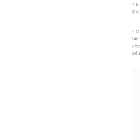
7 k
lần.
– M
biệ
chươ
bản