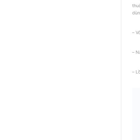
thu
dùn
– V
– N
– L