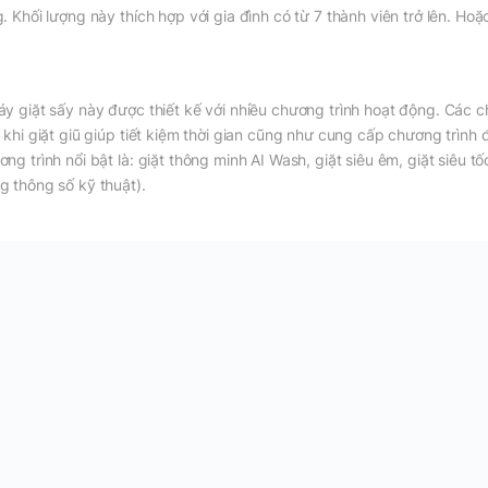
g. Khối lượng này thích hợp với gia đình có từ 7 thành viên trở lên. Hoặ
áy giặt sấy này được thiết kế với nhiều chương trình hoạt động. Các
t khi giặt giũ giúp tiết kiệm thời gian cũng như cung cấp chương trìn
ng trình nổi bật là: giặt thông minh AI Wash, giặt siêu êm, giặt siêu tố
g thông số kỹ thuật).