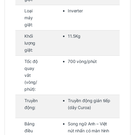
Loại
Inverter
máy
giặt:
Khối
11.5Kg
lượng
giặt:
Tốc độ
700 vòng/phút
quay
vắt
(vòng/
phút):
Truyền
Truyền động gián tiếp
động:
(dây Curoa)
Bảng
Song ngữ Anh – Việt
điều
nút nhấn có màn hình