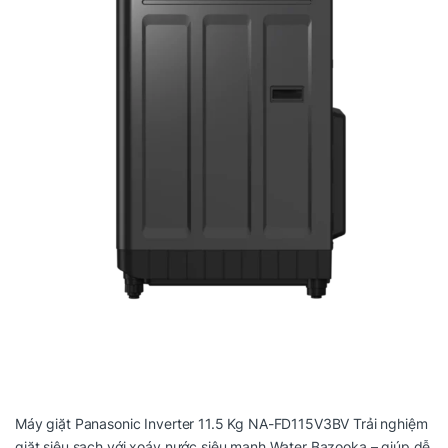
Máy giặt Panasonic Inverter 11.5 Kg NA-FD115V3BV Trải nghiệm
giặt siêu sạch với xoáy nước siêu mạnh Water Bazooka – giúp dễ