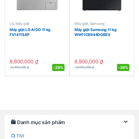
LG
,
Máy giặt
Máy giặt
,
Samsung
Máy giặt LG AI DD 11 kg
Máy giặt Samsung 11 kg
FV1411S4P
WW11CB944DGBSV
8,800,000
₫
8,900,000
₫
-
29%
-
39%
12,450,000
₫
14,500,000
₫
Brands Carousel
🛍️ Danh mục sản phẩm
📺 TIVI