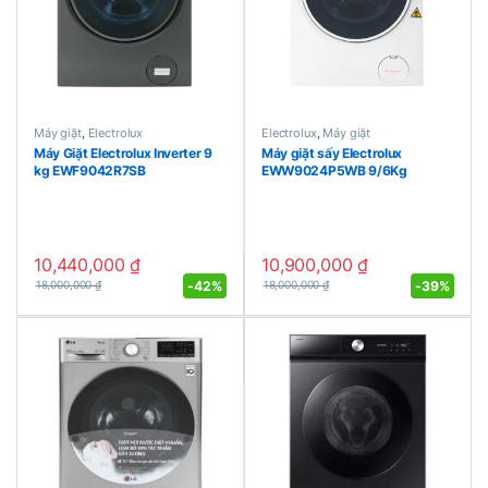
Máy giặt
,
Electrolux
Electrolux
,
Máy giặt
Máy Giặt Electrolux Inverter 9
Máy giặt sấy Electrolux
kg EWF9042R7SB
EWW9024P5WB 9/6Kg
10,440,000
₫
10,900,000
₫
-
42%
-
39%
18,000,000
₫
18,000,000
₫