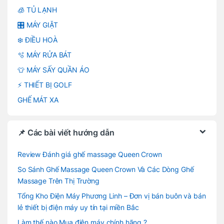
🧊 TỦ LẠNH
🎛️ MÁY GIẶT
❄️ ĐIỀU HOÀ
🫧 MÁY RỬA BÁT
👕 MÁY SẤY QUẦN ÁO
⚡ THIẾT BỊ GOLF
GHẾ MÁT XA
📌 Các bài viết hướng dẫn
Review Đánh giá ghế massage Queen Crown
So Sánh Ghế Massage Queen Crown Và Các Dòng Ghế
Massage Trên Thị Trường
Tổng Kho Điện Máy Phương Linh – Đơn vị bán buôn và bán
lẻ thiết bị điện máy uy tín tại miền Bắc
Làm thế nào Mua điện máy chính hãng ?