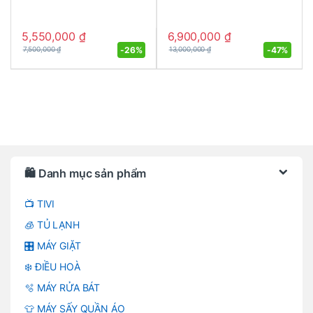
5,550,000
₫
6,900,000
₫
-
26%
-
47%
7,500,000
₫
13,000,000
₫
Brands Carousel
🛍️ Danh mục sản phẩm
📺 TIVI
🧊 TỦ LẠNH
🎛️ MÁY GIẶT
❄️ ĐIỀU HOÀ
🫧 MÁY RỬA BÁT
👕 MÁY SẤY QUẦN ÁO