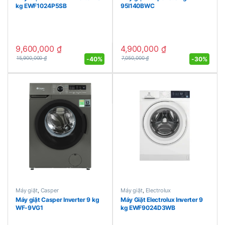
kg EWF1024P5SB
95I140BWC
9,600,000
₫
4,900,000
₫
-
40%
-
30%
15,900,000
₫
7,050,000
₫
Máy giặt
,
Casper
Máy giặt
,
Electrolux
Máy giặt Casper Inverter 9 kg
Máy Giặt Electrolux Inverter 9
WF-9VG1
kg EWF9024D3WB