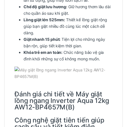
lần sử dụng, giúp máy luôn sạch sẽ.
Chế độ giặt lưu hương:
Giữ hương thơm lâu dài
cho quần áo sau khi giặt.
Lồng giặt lớn 525mm:
Thiết kế lồng giặt rộng
giúp bạn giặt nhiều đồ cùng lúc một cách dễ
dàng.
Giặt nhanh 15 phút:
Tiện lợi cho những ngày
bận rộn, giúp tiết kiệm thời gian.
Khóa trẻ em an toàn:
Chức năng bảo vệ gia
đình khỏi những sự cố không mong muốn.
Đánh giá chi tiết về Máy giặt
lồng ngang Inverter Aqua 12kg
AW12-BP4657M(B)
Công nghệ giặt tiên tiến giúp
sạch sâu và tiết kiệm điện