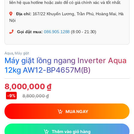
liên hệ qua hotline hoặc zalo để có giá chính xác và tốt nhất.
Địa chỉ:
167/22 Khuyến Lương, Trần Phú, Hoàng Mai, Hà
Nội
Gọi đặt mua:
086.905.1288
(8:00 - 21:30)
Aqua
,
Máy giặt
Máy giặt lồng ngang Inverter Aqua
12kg AW12-BP4657M(B)
8,000,000
₫
8,800,000
₫
-
9%
MUA NGAY
Thêm vào giỏ hàng