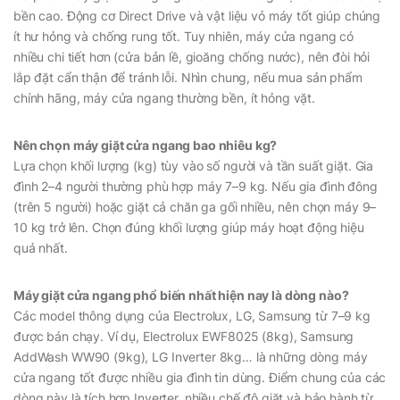
bền cao. Động cơ Direct Drive và vật liệu vỏ máy tốt giúp chúng
ít hư hỏng và chống rung tốt. Tuy nhiên, máy cửa ngang có
nhiều chi tiết hơn (cửa bản lề, gioăng chống nước), nên đòi hỏi
lắp đặt cẩn thận để tránh lỗi. Nhìn chung, nếu mua sản phẩm
chính hãng, máy cửa ngang thường bền, ít hỏng vặt.
Nên chọn máy giặt cửa ngang bao nhiêu kg?
Lựa chọn khối lượng (kg) tùy vào số người và tần suất giặt. Gia
đình 2–4 người thường phù hợp máy 7–9 kg. Nếu gia đình đông
(trên 5 người) hoặc giặt cả chăn ga gối nhiều, nên chọn máy 9–
10 kg trở lên. Chọn đúng khối lượng giúp máy hoạt động hiệu
quả nhất.
Máy giặt cửa ngang phổ biến nhất hiện nay là dòng nào?
Các model thông dụng của Electrolux, LG, Samsung từ 7–9 kg
được bán chạy. Ví dụ, Electrolux EWF8025 (8kg), Samsung
AddWash WW90 (9kg), LG Inverter 8kg… là những dòng máy
cửa ngang tốt được nhiều gia đình tin dùng. Điểm chung của các
dòng này là tích hợp Inverter, nhiều chế độ giặt và bảo hành từ