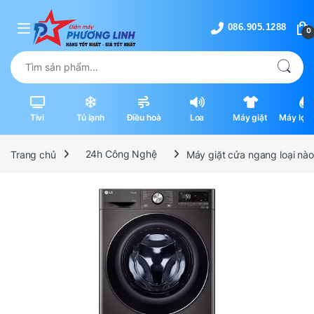
Skip to navigation
Skip to content
0
Tìm kiếm:
Tivi
Tủ lạnh
Điều hoà
Loa
Máy giặt
Máy lọc 
máy hút
Trang chủ
24h Công Nghệ
Máy giặt cửa ngang loại nào