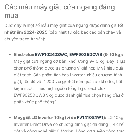
Các mẫu máy giặt cửa ngang đáng
mua
Dưới đây là một số mẫu máy giặt cửa ngang được đánh giá
tốt
nhất năm 2024-2025
(cập nhật từ các báo cáo bán chạy và
chuyên trang tư vấn):
Electrolux
EWF1024D3WC
,
EWF9025DQWB
(9–10 kg):
Máy giặt cửa ngang cơ bản, khối lượng 9–10 kg. Đây là lựa
chọn phổ thông được ưa chuộng vì giá hợp lý và hiệu quả
giặt sạch. Sản phẩm tích hợp Inverter, nhiều chương trình
giặt, tốc độ vắt 1.200 vòng/phút nên quần áo khô tốt, tiết
kiệm nước. Theo một nguồn tổng hợp, Electrolux
EWF9025DQWB 9kg được đánh giá
“lựa chọn hàng đầu ở
phân khúc phổ thông”
.
Máy giặt LG Inverter 10kg (ví dụ
FV1410S4W1
):
LG 10kg
Inverter Direct Drive có chương trình giặt đa dạng (14 chế
độ) và công nghệ giặt 6 Motion. Động cơ truyền động trực