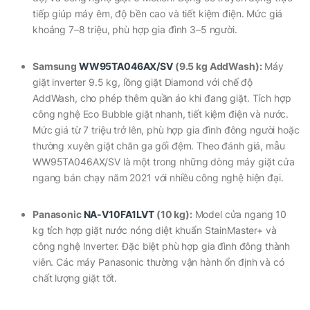
tiếp giúp máy êm, độ bền cao và tiết kiệm điện. Mức giá
khoảng 7–8 triệu, phù hợp gia đình 3–5 người.
Samsung
WW95TA046AX/SV
(9.5 kg AddWash):
Máy
giặt inverter 9.5 kg, lồng giặt Diamond với chế độ
AddWash, cho phép thêm quần áo khi đang giặt. Tích hợp
công nghệ Eco Bubble giặt nhanh, tiết kiệm điện và nước.
Mức giá từ 7 triệu trở lên, phù hợp gia đình đông người hoặc
thường xuyên giặt chăn ga gối đệm. Theo đánh giá, mẫu
WW95TA046AX/SV là một trong những dòng máy giặt cửa
ngang bán chạy năm 2021 với nhiều công nghệ hiện đại.
Panasonic
NA-V10FA1LVT
(10 kg):
Model cửa ngang 10
kg tích hợp giặt nước nóng diệt khuẩn StainMaster+ và
công nghệ Inverter. Đặc biệt phù hợp gia đình đông thành
viên. Các máy Panasonic thường vận hành ổn định và có
chất lượng giặt tốt.