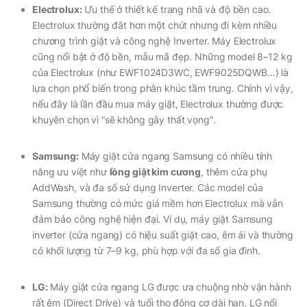
Electrolux:
Ưu thế ở thiết kế trang nhã và độ bền cao.
Electrolux thường đắt hơn một chút nhưng đi kèm nhiều
chương trình giặt và công nghệ Inverter. Máy Electrolux
cũng nổi bật ở độ bền, mẫu mã đẹp. Những model 8–12 kg
của Electrolux (như EWF1024D3WC, EWF9025DQWB…) là
lựa chọn phổ biến trong phân khúc tầm trung. Chính vì vậy,
nếu đây là lần đầu mua máy giặt, Electrolux thường được
khuyên chọn vì
“sẽ không gây thất vọng”
.
Samsung:
Máy giặt cửa ngang Samsung có nhiều tính
năng ưu việt như
lồng giặt kim cương
, thêm cửa phụ
AddWash, và đa số sử dụng Inverter. Các model của
Samsung thường có mức giá mềm hơn Electrolux mà vẫn
đảm bảo công nghệ hiện đại. Ví dụ, máy giặt Samsung
inverter (cửa ngang) có hiệu suất giặt cao, êm ái và thường
có khối lượng từ 7–9 kg, phù hợp với đa số gia đình.
LG:
Máy giặt cửa ngang LG được ưa chuộng nhờ vận hành
rất êm (Direct Drive) và tuổi thọ động cơ dài hạn. LG nổi