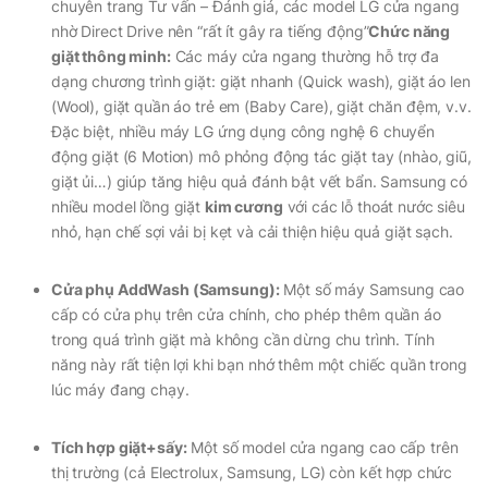
chuyên trang Tư vấn – Đánh giá, các model LG cửa ngang
nhờ Direct Drive nên
“rất ít gây ra tiếng động”
Chức năng
giặt thông minh:
Các máy cửa ngang thường hỗ trợ đa
dạng chương trình giặt: giặt nhanh (Quick wash), giặt áo len
(Wool), giặt quần áo trẻ em (Baby Care), giặt chăn đệm, v.v.
Đặc biệt, nhiều máy LG ứng dụng công nghệ
6 chuyển
động giặt (6 Motion)
mô phỏng động tác giặt tay (nhào, giũ,
giặt ủi…) giúp tăng hiệu quả đánh bật vết bẩn. Samsung có
nhiều model lồng giặt
kim cương
với các lỗ thoát nước siêu
nhỏ, hạn chế sợi vải bị kẹt và cải thiện hiệu quả giặt sạch.
Cửa phụ AddWash (Samsung):
Một số máy Samsung cao
cấp có cửa phụ trên cửa chính, cho phép thêm quần áo
trong quá trình giặt mà không cần dừng chu trình. Tính
năng này rất tiện lợi khi bạn nhớ thêm một chiếc quần trong
lúc máy đang chạy.
Tích hợp giặt+sấy:
Một số model cửa ngang cao cấp trên
thị trường (cả Electrolux, Samsung, LG) còn kết hợp chức