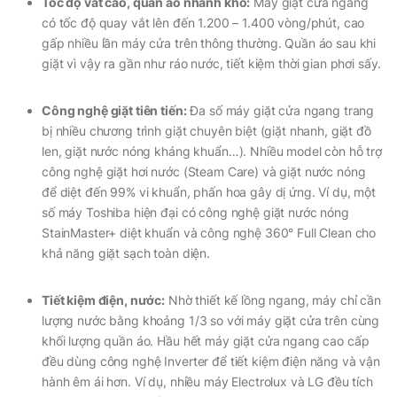
Tốc độ vắt cao, quần áo nhanh khô:
Máy giặt cửa ngang
có tốc độ quay vắt lên đến 1.200 – 1.400 vòng/phút, cao
gấp nhiều lần máy cửa trên thông thường. Quần áo sau khi
giặt vì vậy ra gần như ráo nước, tiết kiệm thời gian phơi sấy.
Công nghệ giặt tiên tiến:
Đa số máy giặt cửa ngang trang
bị nhiều chương trình giặt chuyên biệt (giặt nhanh, giặt đồ
len, giặt nước nóng kháng khuẩn…). Nhiều model còn hỗ trợ
công nghệ giặt hơi nước (Steam Care) và giặt nước nóng
để diệt đến 99% vi khuẩn, phấn hoa gây dị ứng. Ví dụ, một
số máy Toshiba hiện đại có công nghệ giặt nước nóng
StainMaster+ diệt khuẩn và công nghệ 360° Full Clean cho
khả năng giặt sạch toàn diện.
Tiết kiệm điện, nước:
Nhờ thiết kế lồng ngang, máy chỉ cần
lượng nước bằng khoảng 1/3 so với máy giặt cửa trên cùng
khối lượng quần áo. Hầu hết máy giặt cửa ngang cao cấp
đều dùng công nghệ Inverter để tiết kiệm điện năng và vận
hành êm ái hơn. Ví dụ, nhiều máy Electrolux và LG đều tích