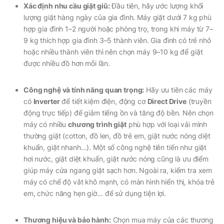
Xác định nhu cầu giặt giũ:
Đầu tiên, hãy ước lượng khối
lượng giặt hàng ngày của gia đình. Máy giặt dưới 7 kg phù
hợp gia đình 1–2 người hoặc phòng trọ, trong khi máy từ 7–
9 kg thích hợp gia đình 3–5 thành viên. Gia đình có trẻ nhỏ
hoặc nhiều thành viên thì nên chọn máy 9–10 kg để giặt
được nhiều đồ hơn mỗi lần.
Công nghệ và tính năng quan trọng:
Hãy ưu tiên các máy
có
Inverter
để tiết kiệm điện, động cơ
Direct Drive
(truyền
động trực tiếp) để giảm tiếng ồn và tăng độ bền. Nên chọn
máy có nhiều
chương trình giặt
phù hợp với loại vải mình
thường giặt (cotton, đồ len, đồ trẻ em, giặt nước nóng diệt
khuẩn, giặt nhanh…). Một số công nghệ tiên tiến như giặt
hơi nước, giặt diệt khuẩn, giặt nước nóng cũng là ưu điểm
giúp máy cửa ngang giặt sạch hơn. Ngoài ra, kiểm tra xem
máy có chế độ vắt khô mạnh, có màn hình hiển thị, khóa trẻ
em, chức năng hẹn giờ… để sử dụng tiện lợi.
Thương hiệu và bảo hành:
Chọn mua máy của các thương