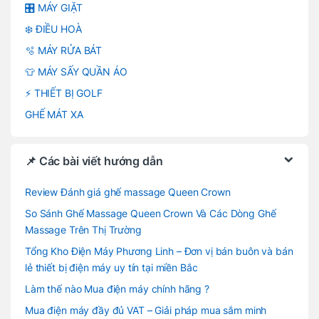
🎛️ MÁY GIẶT
❄️ ĐIỀU HOÀ
🫧 MÁY RỬA BÁT
👕 MÁY SẤY QUẦN ÁO
⚡ THIẾT BỊ GOLF
GHẾ MÁT XA
📌 Các bài viết hướng dẫn
Review Đánh giá ghế massage Queen Crown
So Sánh Ghế Massage Queen Crown Và Các Dòng Ghế
Massage Trên Thị Trường
Tổng Kho Điện Máy Phương Linh – Đơn vị bán buôn và bán
lẻ thiết bị điện máy uy tín tại miền Bắc
Làm thế nào Mua điện máy chính hãng ?
Mua điện máy đầy đủ VAT – Giải pháp mua sắm minh