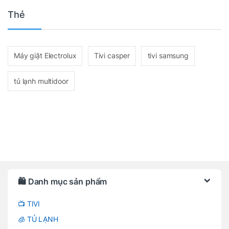
Thẻ
Máy giặt Electrolux
Tivi casper
tivi samsung
tủ lạnh multidoor
Brands Carousel
🛍️ Danh mục sản phẩm
📺 TIVI
🧊 TỦ LẠNH