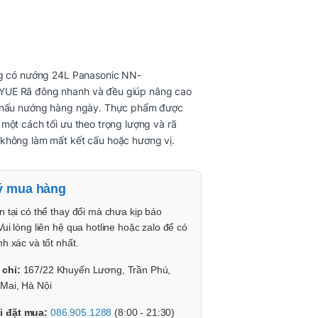
ng có nướng 24L Panasonic NN-
E Rã đông nhanh và đều giúp nâng cao
 nấu nướng hàng ngày. Thực phẩm được
một cách tối ưu theo trọng lượng và rã
không làm mất kết cấu hoặc hương vị.
ý mua hàng
n tại có thể thay đổi mà chưa kịp báo
Vui lòng liên hệ qua hotline hoặc zalo để có
nh xác và tốt nhất.
 chỉ:
167/22 Khuyến Lương, Trần Phú,
Mai, Hà Nội
i đặt mua:
086.905.1288
(8:00 - 21:30)