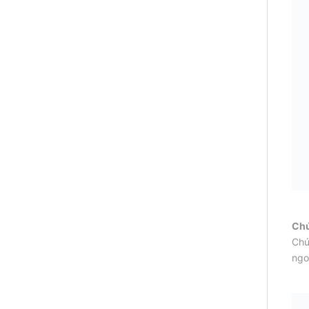
Chứ
Chứ
ngo