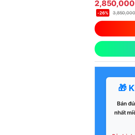
2,850,00
3,850,00
-
26%
🎁 
Bán đú
nhất mi