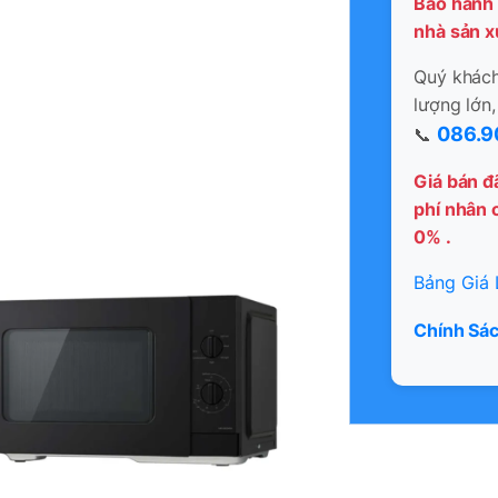
Bảo hành 
nhà sản x
Quý khách 
lượng lớn,
086.9
📞
Giá bán đ
phí nhân c
0% .
Bảng Giá 
Chính Sác