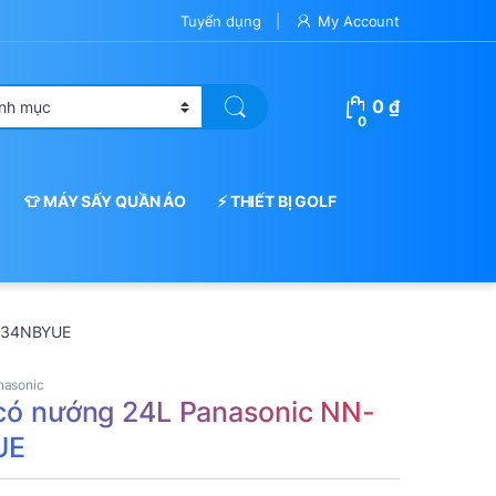
Tuyển dụng
My Account
0
₫
0
👕 MÁY SẤY QUẦN ÁO
⚡ THIẾT BỊ GOLF
GM34NBYUE
nasonic
 có nướng 24L Panasonic NN-
UE