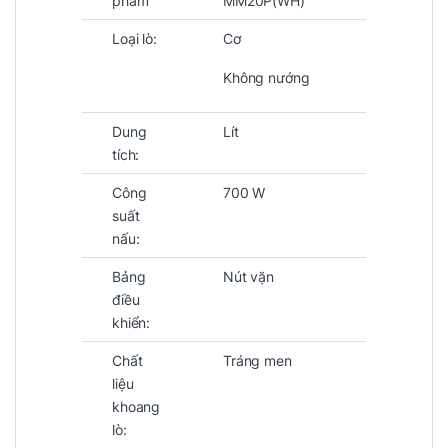
phẩm
MM20P(WH)
Loại lò:
Cơ
Không nướng
Dung
Lít
tích:
Công
700 W
suất
nấu:
Bảng
Nút vặn
điều
khiển:
Chất
Tráng men
liệu
khoang
lò: