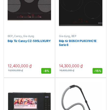
BẾP
,
Canzy
,
Gia dụng
Gia dụng
,
BẾP
Bếp Từ Canzy CZ-595LUXURY
Bếp từ BOSCH PIJ631HC1E
Serie 6
12,400,000
₫
14,300,000
₫
-
8%
-
15%
13,500,000
₫
16,800,000
₫