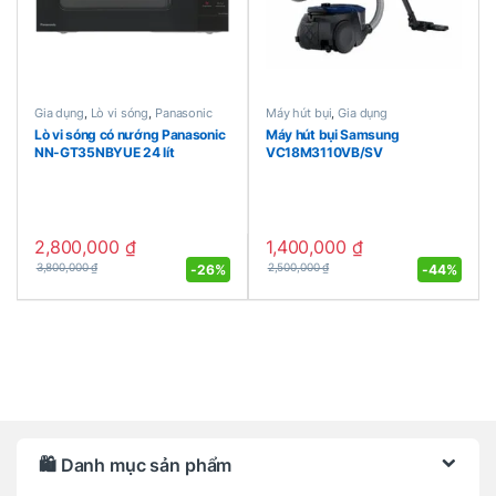
Gia dụng
,
Lò vi sóng
,
Panasonic
Máy hút bụi
,
Gia dụng
Lò vi sóng có nướng Panasonic
Máy hút bụi Samsung
NN-GT35NBYUE 24 lít
VC18M3110VB/SV
2,800,000
₫
1,400,000
₫
-
26%
-
44%
3,800,000
₫
2,500,000
₫
Brands Carousel
🛍️ Danh mục sản phẩm