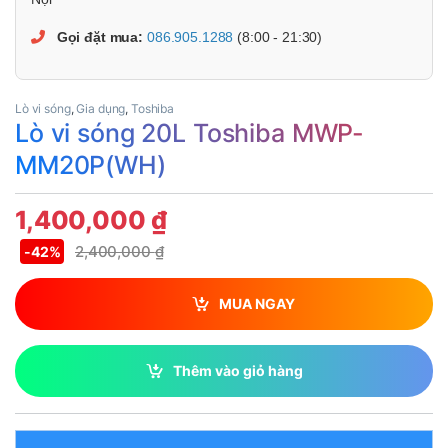
Gọi đặt mua:
086.905.1288
(8:00 - 21:30)
Lò vi sóng
,
Gia dụng
,
Toshiba
Lò vi sóng 20L Toshiba MWP-
MM20P(WH)
1,400,000
₫
2,400,000
₫
-
42%
MUA NGAY
Thêm vào giỏ hàng