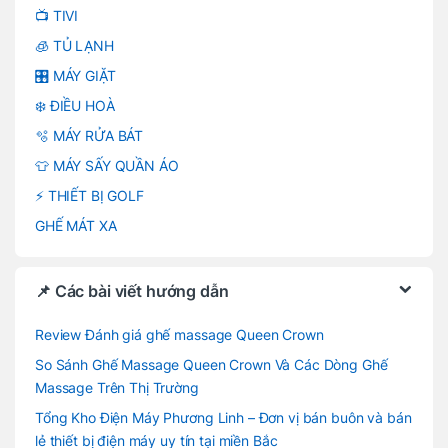
📺 TIVI
🧊 TỦ LẠNH
🎛️ MÁY GIẶT
❄️ ĐIỀU HOÀ
🫧 MÁY RỬA BÁT
👕 MÁY SẤY QUẦN ÁO
⚡ THIẾT BỊ GOLF
GHẾ MÁT XA
📌 Các bài viết hướng dẫn
Review Đánh giá ghế massage Queen Crown
So Sánh Ghế Massage Queen Crown Và Các Dòng Ghế
Massage Trên Thị Trường
Tổng Kho Điện Máy Phương Linh – Đơn vị bán buôn và bán
lẻ thiết bị điện máy uy tín tại miền Bắc