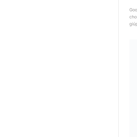
Goo
cho
giú