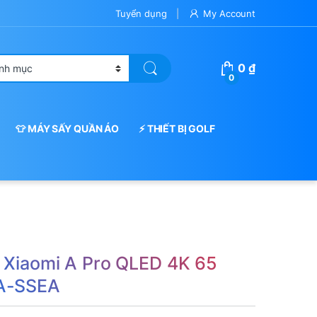
Tuyển dụng
My Account
0
₫
0
👕 MÁY SẤY QUẦN ÁO
⚡ THIẾT BỊ GOLF
i Xiaomi A Pro QLED 4K 65
A-SSEA