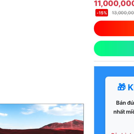
11,000,00
13,000,0
-
15%
🎁 
Bán đú
nhất mi