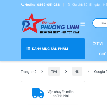
Skip to navigation
Skip to content
📞 Hotline: 0869-051-288
Địa chỉ: Số 15 ngách 1
Search fo
📺 TIVI
DANH MỤC SẢN PHẨM
GHẾ
Trang chủ
TIVI
4K
Google 
Vận chuyển miễn
phí Hà Nội