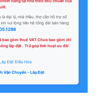
chính hãng tại nhà theo tiêu chuẩn của
uất.
là đại lý, nhà thầu, thợ cần hỗ trợ số
 xin vui lòng liên hệ tổng đài bán hàng:
05.1288
ã bao gồm thuế VAT.Chưa bao gồm chi
ông lắp đặt .
Trả góp linh hoạt ưu đãi
Lắp Đặt Điều Hòa
h Vận Chuyển - Lắp Đặt