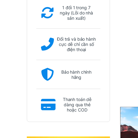
1 đổi 1 trong 7
ngày (Lỗi do nhà
sản xuất)
Đổi trả và bảo hành
cực dễ chỉ cần số
điện thoại
Bảo hành chính
hãng
Thanh toán dễ
dàng qua thẻ
hoặc COD