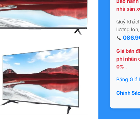
Bảo hành 
nhà sản x
Quý khách 
lượng lớn,
086.9
📞
Giá bán đ
phí nhân c
0% .
Bảng Giá 
Chính Sác