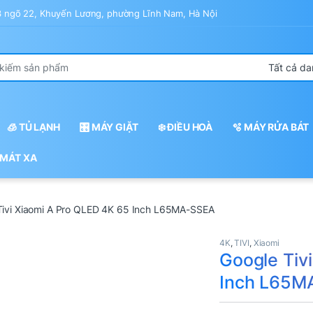
43 ngõ 22, Khuyến Lương, phường Lĩnh Nam, Hà Nội
r:
🧊 TỦ LẠNH
🎛️ MÁY GIẶT
❄️ ĐIỀU HOÀ
🫧 MÁY RỬA BÁT
 MÁT XA
Tivi Xiaomi A Pro QLED 4K 65 Inch L65MA-SSEA
4K
,
TIVI
,
Xiaomi
Google Tiv
Inch L65M