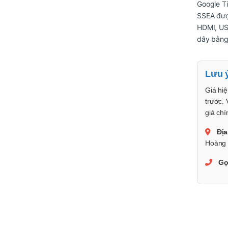
Google T
SSEA được
HDMI, US
dây bằng 
Lưu 
Giá hiệ
trước. 
giá chí
Địa
Hoàng 
Gọ