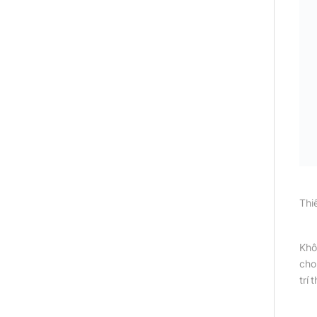
Thi
Khô
cho
trí 