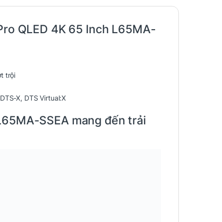
 Pro QLED 4K 65 Inch L65MA-
 trội
DTS-X, DTS Virtual:X
 L65MA-SSEA mang đến trải