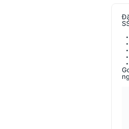
Đặ
S
Go
ng