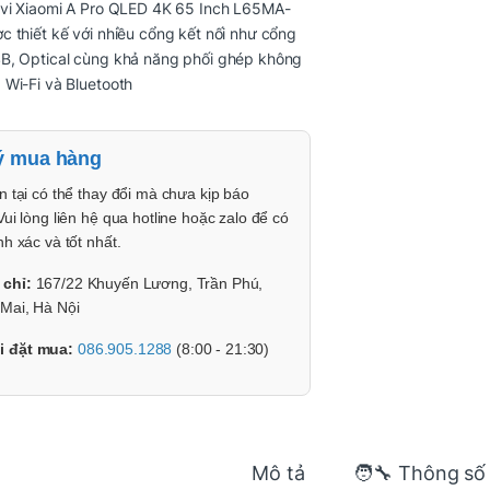
ivi Xiaomi A Pro QLED 4K 65 Inch L65MA-
 thiết kế với nhiều cổng kết nối như cổng
B, Optical cùng khả năng phối ghép không
Wi-Fi và Bluetooth
ý mua hàng
n tại có thể thay đổi mà chưa kịp báo
Vui lòng liên hệ qua hotline hoặc zalo để có
nh xác và tốt nhất.
 chỉ:
167/22 Khuyến Lương, Trần Phú,
Mai, Hà Nội
i đặt mua:
086.905.1288
(8:00 - 21:30)
Mô tả
🧑‍🔧 Thông số