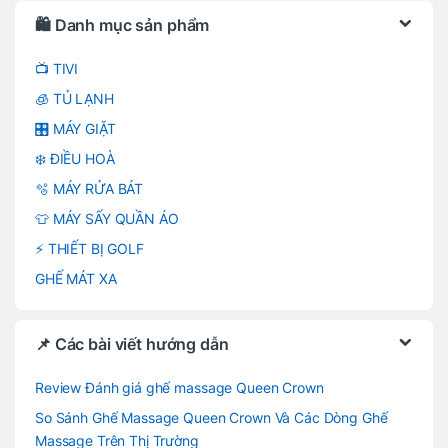
Brands Carousel
🛍️ Danh mục sản phẩm
📺 TIVI
🧊 TỦ LẠNH
🎛️ MÁY GIẶT
❄️ ĐIỀU HOÀ
🫧 MÁY RỬA BÁT
👕 MÁY SẤY QUẦN ÁO
⚡ THIẾT BỊ GOLF
GHẾ MÁT XA
📌 Các bài viết hướng dẫn
Review Đánh giá ghế massage Queen Crown
So Sánh Ghế Massage Queen Crown Và Các Dòng Ghế
Massage Trên Thị Trường