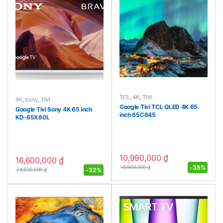
TCL
,
4K
,
TIVI
4K
,
Sony
,
TIVI
Google Tivi TCL QLED 4K 65
Google Tivi Sony 4K 65 inch
inch 65C645
KD-65X80L
10,990,000
₫
16,600,000
₫
-
35%
16,900,000
₫
-
32%
24,500,000
₫