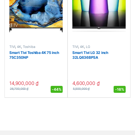
TIVI
,
4K
,
Toshiba
TIVI
,
4K
,
LG
Smart Tivi Toshiba 4K 75 inch
Smart Tivi LG 32 inch
75C350NP
32LQ636BPSA
14,900,000
₫
4,600,000
₫
-
44%
-
16%
26,700,000
₫
5,500,000
₫