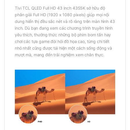
Tivi TCL QLED Full HD 43 Inch 43S5K sở hữu độ
phân giải Full HD (1920 x 1080 pixels) giúp mọi nội
dung hiển thị đều sắc nét và rõ ràng trên màn hình 43
inch. Dù bạn đang xem các chương trình truyền hình
yêu thích, thưởng thức những bộ phim bom tấn hay
chơi các tựa game đòi hỏi đồ họa cao, từng chi tiết
nhỏ nhất cũng được tái hiện một cách sống động và
mượt mà, mang đến trải nghiệm xem chân thực.