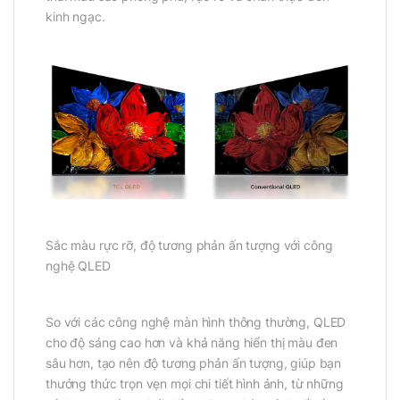
kinh ngạc.
Sắc màu rực rỡ, độ tương phản ấn tượng với công
nghệ QLED
So với các công nghệ màn hình thông thường, QLED
cho độ sáng cao hơn và khả năng hiển thị màu đen
sâu hơn, tạo nên độ tương phản ấn tượng, giúp bạn
thưởng thức trọn vẹn mọi chi tiết hình ảnh, từ những