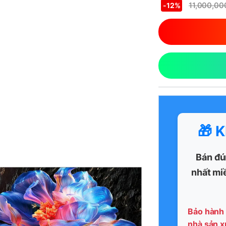
11,000,0
-
12%
🎁 
Bán đú
nhất mi
Bảo hành 
nhà sản x