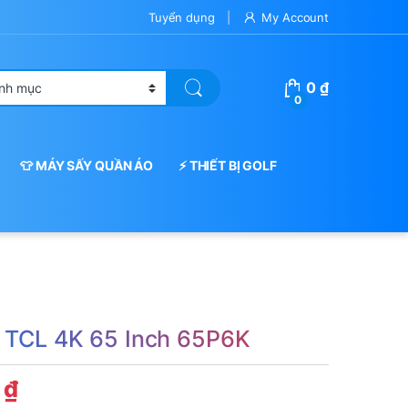
Tuyển dụng
My Account
0
₫
0
👕 MÁY SẤY QUẦN ÁO
⚡ THIẾT BỊ GOLF
i TCL 4K 65 Inch 65P6K
0
₫