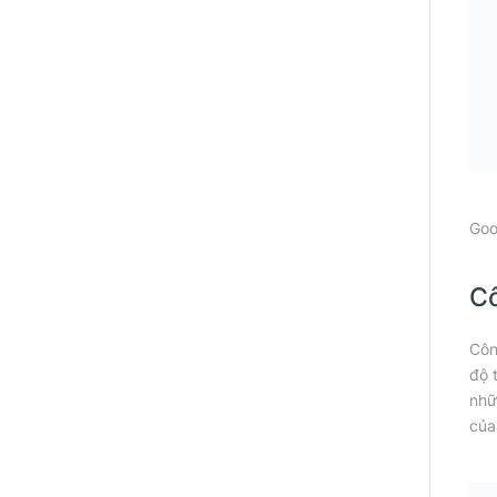
Goo
Cô
Côn
độ 
nhữ
của