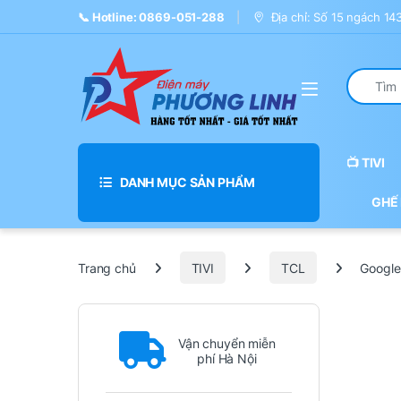
Skip to navigation
Skip to content
📞 Hotline: 0869-051-288
Địa chỉ: Số 15 ngách 1
Search fo
📺 TIVI
DANH MỤC SẢN PHẨM
GHẾ
Trang chủ
TIVI
TCL
Google
Vận chuyển miễn
phí Hà Nội