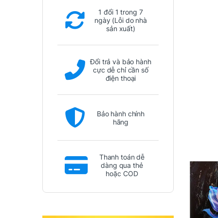
1 đổi 1 trong 7
ngày (Lỗi do nhà
sản xuất)
Đổi trả và bảo hành
cực dễ chỉ cần số
điện thoại
Bảo hành chính
hãng
Thanh toán dễ
dàng qua thẻ
hoặc COD