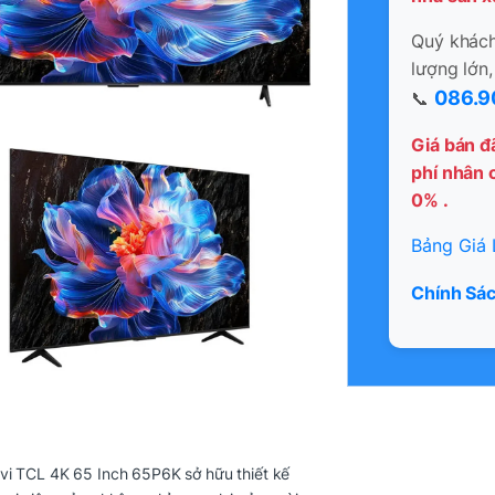
Quý khách 
lượng lớn,
086.9
📞
Giá bán đ
phí nhân c
0% .
Bảng Giá 
Chính Sác
vi TCL 4K 65 Inch 65P6K sở hữu thiết kế