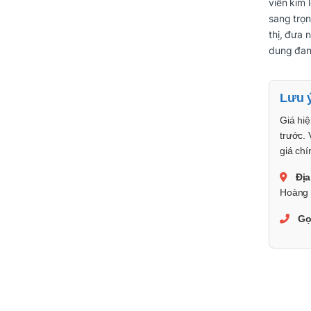
viền kim 
sang trọ
thị, đưa 
dung đa
Lưu 
Giá hiệ
trước. 
giá chí
Địa
Hoàng 
Gọ