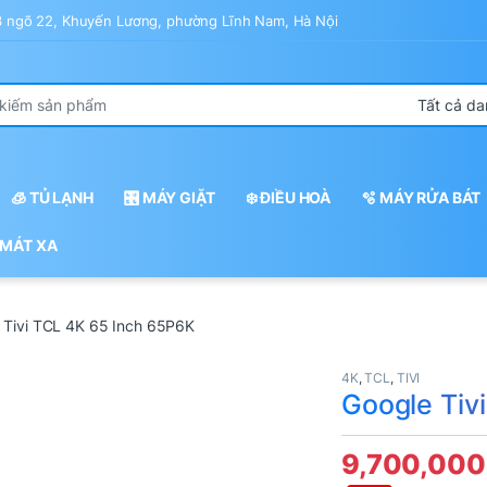
43 ngõ 22, Khuyến Lương, phường Lĩnh Nam, Hà Nội
r:
🧊 TỦ LẠNH
🎛️ MÁY GIẶT
❄️ ĐIỀU HOÀ
🫧 MÁY RỬA BÁT
 MÁT XA
 Tivi TCL 4K 65 Inch 65P6K
4K
,
TCL
,
TIVI
Google Tiv
9,700,00