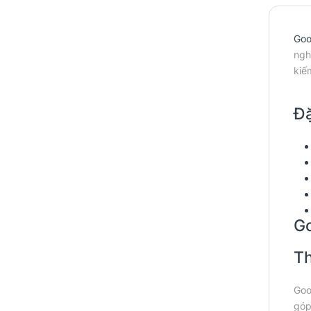
Goo
ngh
kiế
Đặ
Go
Th
Goo
góp