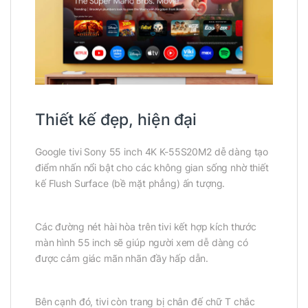
Thiết kế đẹp, hiện đại
Google tivi Sony 55 inch 4K K-55S20M2 dễ dàng tạo
điểm nhấn nổi bật cho các không gian sống nhờ thiết
kế Flush Surface (bề mặt phẳng) ấn tượng.
Các đường nét hài hòa trên tivi kết hợp kích thước
màn hình 55 inch sẽ giúp người xem dễ dàng có
được cảm giác mãn nhãn đầy hấp dẫn.
Bên cạnh đó, tivi còn trang bị chân đế chữ T chắc