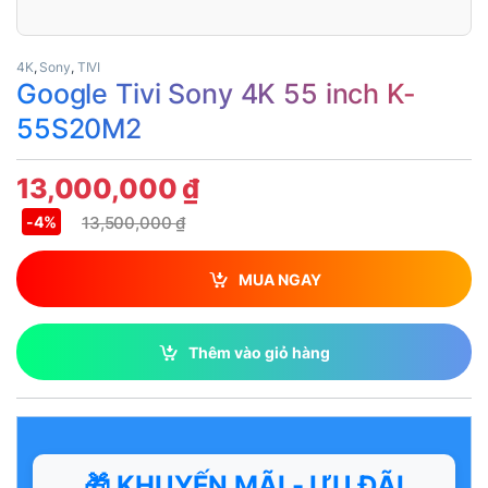
4K
,
Sony
,
TIVI
Google Tivi Sony 4K 55 inch K-
55S20M2
13,000,000
₫
13,500,000
₫
-
4%
MUA NGAY
Thêm vào giỏ hàng
🎁 KHUYẾN MÃI - ƯU ĐÃI