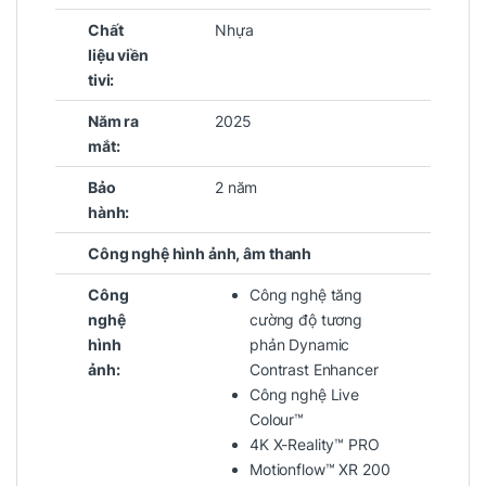
Chất
Nhựa
liệu viền
tivi:
Năm ra
2025
mắt:
Bảo
2 năm
hành:
Công nghệ hình ảnh, âm thanh
Công
Công nghệ tăng
nghệ
cường độ tương
hình
phản Dynamic
ảnh:
Contrast Enhancer
Công nghệ Live
Colour™
4K X-Reality™ PRO
Motionflow™ XR 200