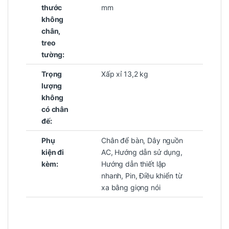
thước
mm
không
chân,
treo
tường:
Trọng
Xấp xỉ 13,2 kg
lượng
không
có chân
đế:
Phụ
Chân để bàn, Dây nguồn
kiện đi
AC, Hướng dẫn sử dụng,
kèm:
Hướng dẫn thiết lập
nhanh, Pin, Điều khiển từ
xa bằng giọng nói