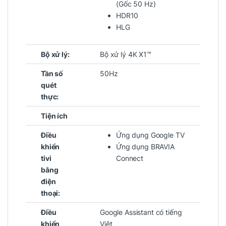
(Gốc 50 Hz)
HDR10
HLG
Bộ xử lý:
Bộ xử lý 4K X1™
Tần số
50Hz
quét
thực:
Tiện ích
Điều
Ứng dụng Google TV
khiển
Ứng dụng BRAVIA
tivi
Connect
bằng
điện
thoại:
Điều
Google Assistant có tiếng
khiển
Việt