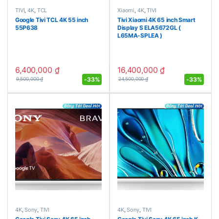
TIVI
,
4K
,
TCL
Xiaomi
,
4K
,
TIVI
Google Tivi TCL 4K 55 inch
Tivi Xiaomi 4K 65 inch Smart
55P638
Display S ELA5672GL (
L65MA-SPLEA )
6,400,000
₫
16,400,000
₫
-
33%
-
33%
9,500,000
₫
24,500,000
₫
4K
,
Sony
,
TIVI
4K
,
Sony
,
TIVI