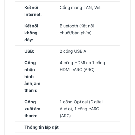
Kết nối
Cổng mạng LAN,
Wifi
Internet:
Kết nối
Bluetooth (Kết nối
không
chuột/bàn phím)
dây:
USB:
2 cổng USB A
Cổng
4 cổng HDMI có 1 cổng
nhận
HDMI eARC (ARC)
hình
ảnh, âm
thanh:
Cổng
1 cổng Optical (Digital
xuất âm
Audio), 1 cổng eARC
thanh:
(ARC)
Thông tin lắp đặt