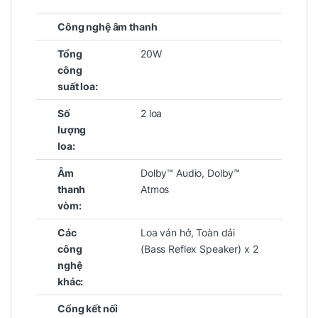
Công nghệ âm thanh
Tổng
20W
công
suất loa:
Số
2 loa
lượng
loa:
Âm
Dolby™ Audio, Dolby™
thanh
Atmos
vòm:
Các
Loa ván hở, Toàn dải
công
(Bass Reflex Speaker) x 2
nghệ
khác:
Cổng kết nối