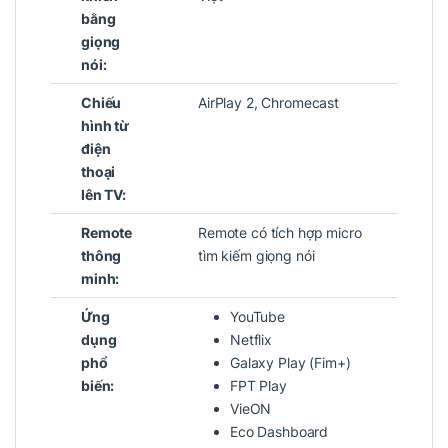
bằng
giọng
nói:
Chiếu
AirPlay 2, Chromecast
hình từ
điện
thoại
lên TV:
Remote
Remote có tích hợp micro
thông
tìm kiếm giọng nói
minh:
Ứng
YouTube
dụng
Netflix
phổ
Galaxy Play (Fim+)
biến:
FPT Play
VieON
Eco Dashboard