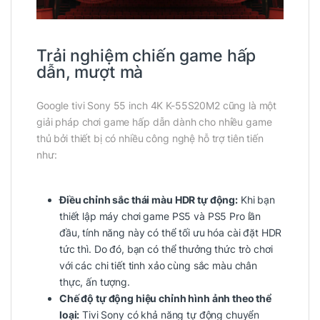
Trải nghiệm chiến game hấp
dẫn, mượt mà
Google tivi Sony 55 inch 4K K-55S20M2 cũng là một
giải pháp chơi game hấp dẫn dành cho nhiều game
thủ bởi thiết bị có nhiều công nghệ hỗ trợ tiên tiến
như:
Điều chỉnh sắc thái màu HDR tự động:
Khi bạn
thiết lập máy chơi game PS5 và PS5 Pro lần
đầu, tính năng này có thể tối ưu hóa cài đặt HDR
tức thì. Do đó, bạn có thể thưởng thức trò chơi
với các chi tiết tinh xảo cùng sắc màu chân
thực, ấn tượng.
Chế độ tự động hiệu chỉnh hình ảnh theo thể
loại:
Tivi Sony có khả năng tự động chuyển