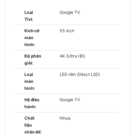
Loại
Google TV
Tivi:
Kích cỡ
55 inch
màn
hình:
Độ phân
4K (Ultra HD)
giải:
Loại
LED nền (Direct LED)
màn
hình:
Hệ điều
Google TV
hành:
Chất
Nhựa
liệu
chân đế: