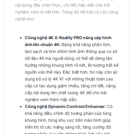
nội dung đầy chân thực, chi tiết, hấp dẫn cho trải
nghiệm xem rõ nét hơn. Trong đó nổi bật có các công
nghệ như:
Công nghệ 4K X-Reality PRO nâng cấp hình
ảnh lên chuẩn 4K:
Bằng khả năng phân tích,
làm sạch và tinh chỉnh hình ảnh thông qua cơ sở
dữ liệu 4K mà người dùng có thể dễ dàng tận
hưởng những khung hình rõ nét, ấn tượng bất kể
nguồn vào thế nào. Đặc biệt hơn, tivi này còn sử
dụng bộ xử lý 4K X1 với những thuật toán cao
cấp có tác dụng giảm nhiễu, tăng chi tiết, nâng
cấp nội dung lên chất lượng 4K để cho trải
nghiệm xem thêm hấp dẫn.
Công nghệ Dynamic Contrast Enhancer:
Có
khả năng điều chỉnh độ tương phản của từng
khung hình, từng khu vực trên màn hình giúp
hiển thị rõ các mảng sáng tối, tăng cường độ
tương phản, tạo nên những hình ảnh sắc nét,