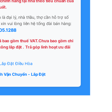
chính hãng tại nhà theo tiêu chuẩn của
uất.
là đại lý, nhà thầu, thợ cần hỗ trợ số
 xin vui lòng liên hệ tổng đài bán hàng:
05.1288
ã bao gồm thuế VAT.Chưa bao gồm chi
ông lắp đặt .
Trả góp linh hoạt ưu đãi
Lắp Đặt Điều Hòa
h Vận Chuyển - Lắp Đặt