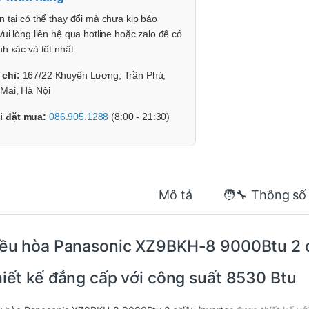
n tại có thể thay đổi mà chưa kịp báo
Vui lòng liên hệ qua hotline hoặc zalo để có
nh xác và tốt nhất.
 chỉ:
167/22 Khuyến Lương, Trần Phú,
Mai, Hà Nội
i đặt mua:
086.905.1288
(8:00 - 21:30)
Mô tả
🧑‍🔧 Thông số
ều hòa Panasonic XZ9BKH-8 9000Btu 2 c
iết kế đẳng cấp với công suất 8530 Btu