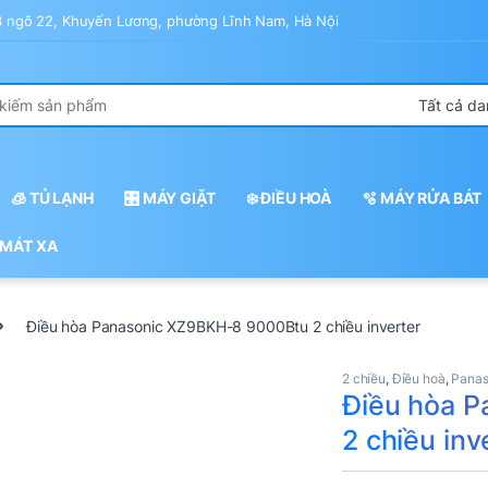
43 ngõ 22, Khuyến Lương, phường Lĩnh Nam, Hà Nội
r:
🧊 TỦ LẠNH
🎛️ MÁY GIẶT
❄️ ĐIỀU HOÀ
🫧 MÁY RỬA BÁT
 MÁT XA
Điều hòa Panasonic XZ9BKH-8 9000Btu 2 chiều inverter
2 chiều
,
Điều hoà
,
Panas
Điều hòa 
2 chiều inv