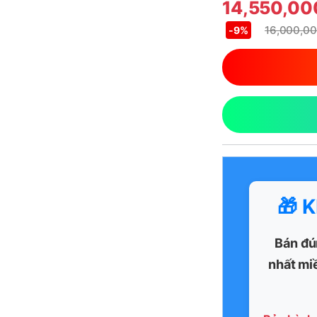
14,550,0
16,000,0
-
9%
🎁 
Bán đú
nhất mi