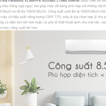
u hòa Panasonic XZ9BKH-8 9000Btu 2 chiều inverter
được thiết kế với
g màu trắng ngà ngọc trai giúp máy dễ dàng phù hợp với những nội thấ
0 Btu/h và tối đa 12600 Btu/h). Công suất sưởi ấm là 10900 Btu/h (tối 
t này và hiệu suất năng lượng CSPF 7.70, máy là lựa chọn hợp lý cho 
ng có diện tích lớn hơn hoặc có yếu tố thất thoát lạnh như mái tôn, v
n mức công suất lớn hơn.