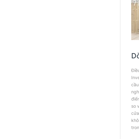
Dò
Điề
Inv
cầu
ngh
điể
so 
cửa
khô
tro