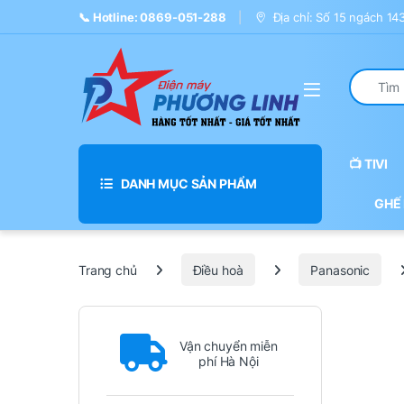
Skip to navigation
Skip to content
📞 Hotline: 0869-051-288
Địa chỉ: Số 15 ngách 1
Search fo
📺 TIVI
DANH MỤC SẢN PHẨM
GHẾ
Trang chủ
Điều hoà
Panasonic
Vận chuyển miễn
phí Hà Nội