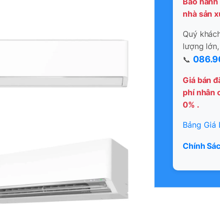
Bảo hành 
nhà sản x
Quý khách 
lượng lớn,
086.9
📞
Giá bán đ
phí nhân c
0% .
Bảng Giá 
Chính Sác