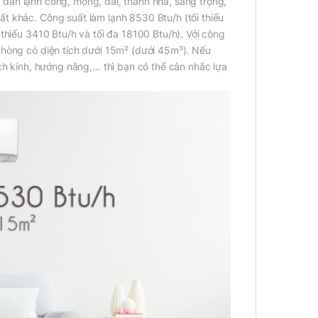
 dàn lạnh cong, mỏng, dài, thanh nhã, sang trọng,
t khác. Công suất làm lạnh 8530 Btu/h (tối thiểu
thiểu 3410 Btu/h và tối đa 18100 Btu/h). Với công
phòng có diện tích dưới 15m² (dưới 45m³). Nếu
ách kính, hướng nắng,… thì bạn có thể cân nhắc lựa