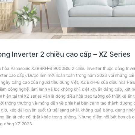
ng Inverter 2 chiều cao cấp – XZ Series
u hòa Panasonic XZ9BKH-8 9000Btu 2 chiều inverter thuộc dòng Invert
erter cao cấp). Được làm mới hoàn toàn trong năm 2023 với những cả
 ngày càng cao của người tiêu dùng Việt, XZ BKH-8 của điều hòa Panas
iệm công nghệ, làm lạnh và lọc không khí, diệt khuẩn đẳng cấp, kết nối
m hiện tại thì XZ series vẫn là dòng điều hòa treo tường có thiết kế ấn
với thông thường và mỏng dần về phía hai bên cạnh tạo thành đường c
 gió, kéo dài xuyên suốt từ trái sang phải, không quá bóng, dạng nh
ng lấn át các nội thất khác trong phòng. Nhưng điểm nổi bật hơn cả c
ng dòng XZ 2023.