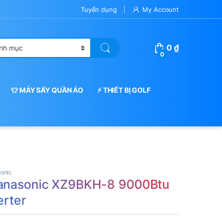
Tuyển dụng
My Account
0
₫
0
👕 MÁY SẤY QUẦN ÁO
⚡ THIẾT BỊ GOLF
onic
Panasonic XZ9BKH-8 9000Btu
erter