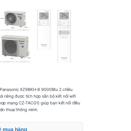
 Panasonic XZ9BKH-8 9000Btu 2 chiều
nói riêng được tích hợp sẵn bộ kết nối wifi
 hợp mạng CZ-TACG1) giúp bạn kết nối điều
iện thoại thông minh.
ý mua hàng