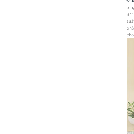
Điề
tôn
341
suấ
phò
chọ