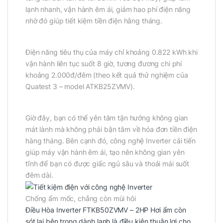
lạnh nhanh, vận hành êm ái, giảm hao phí điện năng
nhờ đó giúp tiết kiệm tiền điện hằng tháng.
Điện năng tiêu thụ của máy chỉ khoảng 0.822 kWh khi
vận hành liên tục suốt 8 giờ, tương đương chi phí
khoảng 2.000đ/đêm (theo kết quả thử nghiệm của
Quatest 3 – model ATKB25ZVMV).
Giờ đây, bạn có thể yên tâm tận hưởng không gian
mát lành mà không phải bận tâm về hóa đơn tiền điện
hàng tháng. Bên cạnh đó, công nghệ Inverter cải tiến
giúp máy vận hành êm ái, tạo nên không gian yên
tĩnh để bạn có được giấc ngủ sâu và thoải mái suốt
đêm dài.
Chống ẩm mốc, chẳng còn mùi hôi
Điều Hòa Inverter FTKB50ZVMV – 2HP Hơi ẩm còn
sót lại bên trong dành lạnh là điều kiện thuận lợi cho