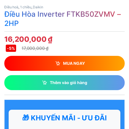
Điều hoà
,
1 chiều
,
Daikin
Điều Hòa Inverter FTKB50ZVMV –
2HP
16,200,000
₫
17,000,000
₫
-
5%
MUA NGAY
Thêm vào giỏ hàng
🎁 KHUYẾN MÃI - ƯU ĐÃI