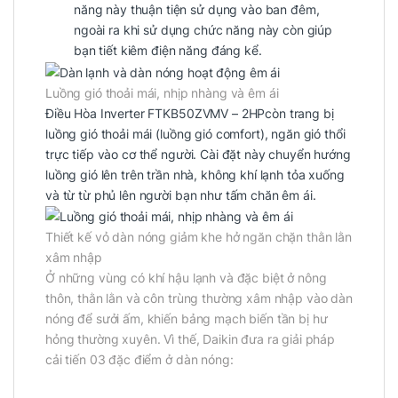
năng này thuận tiện sử dụng vào ban đêm,
ngoài ra khi sử dụng chức năng này còn giúp
bạn tiết kiêm điện năng đáng kể.
Luồng gió thoải mái, nhịp nhàng và êm ái
Điều Hòa Inverter FTKB50ZVMV – 2HPcòn trang bị
luồng gió thoải mái (luồng gió comfort), ngăn gió thổi
trực tiếp vào cơ thể người. Cài đặt này chuyển hướng
luồng gió lên trên trần nhà, không khí lạnh tỏa xuống
và từ từ phủ lên người bạn như tấm chăn êm ái.
Thiết kế vỏ dàn nóng giảm khe hở ngăn chặn thằn lằn
xâm nhập
Ở những vùng có khí hậu lạnh và đặc biệt ở nông
thôn, thằn lằn và côn trùng thường xâm nhập vào dàn
nóng để sưởi ấm, khiến bảng mạch biến tần bị hư
hỏng thường xuyên. Vì thế, Daikin đưa ra giải pháp
cải tiến 03 đặc điểm ở dàn nóng: