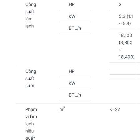
Công
HP
2
suất
kW
5.3 (1.1
làm
~ 5.4)
lạnh
BTU/h
18,100
(3,800
~
18,400)
Công
HP
suất
kW
sưởi
BTU/h
2
Phạm
m
<=27
vi làm
lạnh
hiệu
quả*