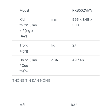
Model
RKB50ZVMV
Kích
mm
595 × 845 ×
thước (Cao
300
x Rộng x
Dày)
Trọng
kg
27
lượng
Độ ồn (Cao
dBA
49 / 46
/ Cực
thấp)
THÔNG TIN DÀN NÓNG
Môi
R32