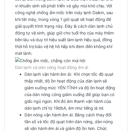
vi khuẩn sinh sôi phát triển và gây mùi khó chịu. Với
công nghệ chống ẩm mốc trên máy lạnh Daikin, sau
khi tắt máy, trong vòng 1 giờ quạt sẽ hoạt động để
giải quyết trình trạng này. Đây là cách dàn lạnh chủ
động tự vệ sinh, giúp giữ cho tuổi thọ của máy thêm
bền lâu và duy trì hiệu suất làm lạnh hiệu quả, đồng
thời hỗ trợ bảo vệ hệ hô hấp khi đem đến không khí
mát lành.
Dàn lạnh và dàn nóng hoạt động êm ái
Dàn lạnh vận hành êm ái: Khi chọn tốc độ quạt
thấp nhất, độ ồn hoạt động của dàn lạnh sẽ
giảm xuống mức YÊN TĨNH và độ ồn hoạt động
của dàn nóng cũng giảm xuống để giúp bạn có
giấc ngủ ngon. Khi đó âm thanh vận hành của
dàn lạnh chỉ từ 19dbA, êm như tiếng lá rơi.
Dàn nóng vận hành êm ái: Bằng cách thay đổi
tần số và tốc độ quạt trên dàn nóng, dàn nóng
sẽ vận hành êm ái và giảm độ ồn hơn. Chức