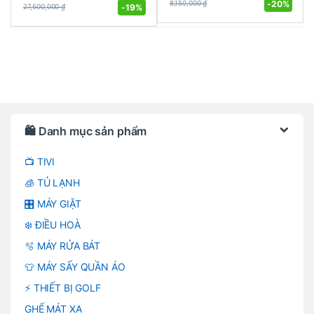
-
20%
8,150,000
₫
-
19%
27,500,000
₫
Brands Carousel
🛍️ Danh mục sản phẩm
📺 TIVI
🧊 TỦ LẠNH
🎛️ MÁY GIẶT
❄️ ĐIỀU HOÀ
🫧 MÁY RỬA BÁT
👕 MÁY SẤY QUẦN ÁO
⚡ THIẾT BỊ GOLF
GHẾ MÁT XA