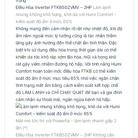
Điều Hòa Inverter FTKB50ZVMV – 2HP
Làm lạnh
nhưng không khô họng, khô da với Humi Comfort –
kiểm soát độ ẩm ở mức 65%
Không mang đến cảm nhận rõ rệt như nhiệt độ, khi độ
ẩm nằm ngoài mức lý tưởng cũng là tác nhân thầm
lặng gây ảnh hưởng đến thể chất lẫn tinh thần. Đặc
biệt khi sử dụng điều hòa trong thời gian dài có thể
khiến da tóc khô ráp sớm lão hóa, mũi và họng khô
rát gây viêm nhiễm đường hô hấp. Với tính năng Humi
Comfort hoàn toàn mới, điều hòa FTKB có thể kiểm
soát độ ẩm ở mức mục tiêu 65% nhờ việc ngăn chặn
tình trạng mất ẩm bằng cách kiểm soát kết hợp chế
độ LÀM LẠNH và CHỈ CHẠY QUẠT để bạn và gia đình
cảm nhận sự thoải mái, ngăn ngừa bệnh hô hấp.
Mát mẻ tức thì với Powerful – làm lạnh nhanh gấp 2
lần (*)
Điều Hòa Inverter FTKB50ZVMV – 2HP Không cần