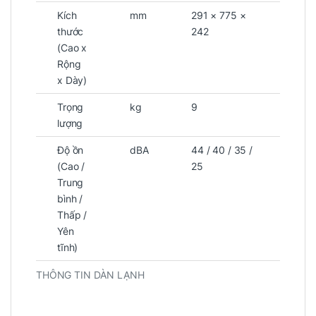
Kích
mm
291 × 775 ×
thước
242
(Cao x
Rộng
x Dày)
Trọng
kg
9
lượng
Độ ồn
dBA
44 / 40 / 35 /
(Cao /
25
Trung
bình /
Thấp /
Yên
tĩnh)
THÔNG TIN DÀN LẠNH