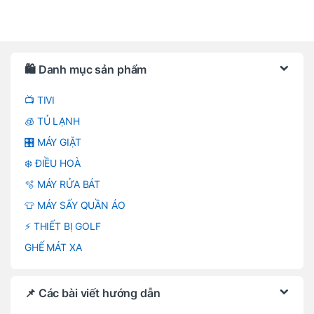
Brands Carousel
🛍️ Danh mục sản phẩm
📺 TIVI
🧊 TỦ LẠNH
🎛️ MÁY GIẶT
❄️ ĐIỀU HOÀ
🫧 MÁY RỬA BÁT
👕 MÁY SẤY QUẦN ÁO
⚡ THIẾT BỊ GOLF
GHẾ MÁT XA
📌 Các bài viết hướng dẫn