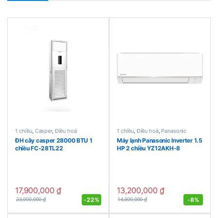
1 chiều
,
Casper
,
Điều hoà
1 chiều
,
Điều hoà
,
Panasonic
ĐH cây casper 28000 BTU 1
Máy lạnh Panasonic Inverter 1.5
chiều FC-28TL22
HP 2 chiều YZ12AKH-8
17,900,000
₫
13,200,000
₫
-
22%
-
8%
23,000,000
₫
14,300,000
₫