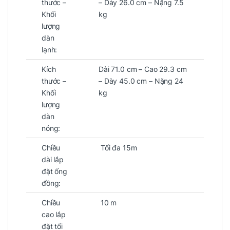
thước –
– Dày 26.0 cm – Nặng 7.5
Khối
kg
lượng
dàn
lạnh:
Kích
Dài 71.0 cm – Cao 29.3 cm
thước –
– Dày 45.0 cm – Nặng 24
Khối
kg
lượng
dàn
nóng:
Chiều
Tối đa 15m
dài lắp
đặt ống
đồng:
Chiều
10 m
cao lắp
đặt tối