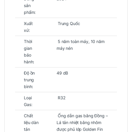
sản
phẩm:
Xuất
Trung Quốc
xứ:
Thời
5 năm toàn máy, 10 năm
gian
máy nén
bảo
hành:
Độ ồn
49 dB
trung
bình:
Loại
R32
Gas:
Chất
Ống dẫn gas bằng Đồng –
liệu dàn
Lá tản nhiệt bằng nhôm
tản
được phủ lớp Golden Fin