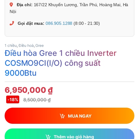
Địa chỉ:
167/22 Khuyến Lương, Trần Phú, Hoàng Mai, Hà
Nội
Gọi đặt mua:
086.905.1288
(8:00 - 21:30)
1 chiều
,
Điều hoà
,
Gree
Điều hòa Gree 1 chiều Inverter
COSMO9CI(I/O) công suất
9000Btu
6,950,000
₫
8,500,000
₫
-
18%
MUA NGAY
Thêm vào giỏ hàng