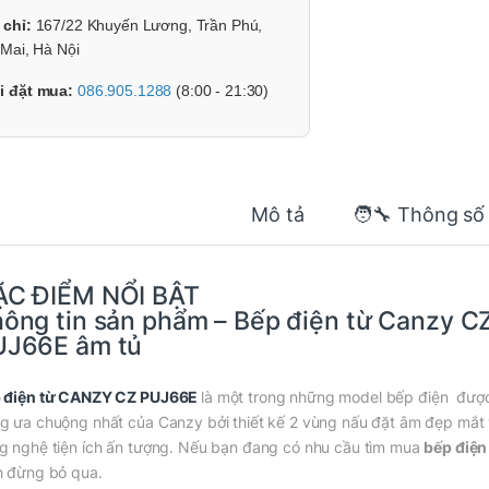
 chỉ:
167/22 Khuyến Lương, Trần Phú,
Mai, Hà Nội
i đặt mua:
086.905.1288
(8:00 - 21:30)
Mô tả
🧑‍🔧 Thông số
ẶC ĐIỂM NỔI BẬT
ông tin sản phẩm – Bếp điện từ Canzy C
UJ66E âm tủ
 điện từ CANZY CZ PUJ66E
là một trong những model bếp điện đượ
g ưa chuộng nhất của Canzy bởi thiết kế 2 vùng nấu đặt âm đẹp mắt 
g nghệ tiện ích ấn tượng. Nếu bạn đang có nhu cầu tìm mua
bếp điện
h đừng bỏ qua.