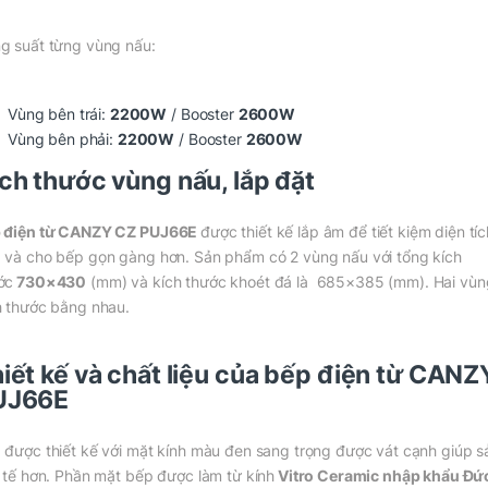
g suất từng vùng nấu:
Vùng bên trái:
2200W
/ Booster
2600W
Vùng bên phải:
2200W
/ Booster
2600W
ch thước vùng nấu, lắp đặt
 điện từ CANZY CZ PUJ66E
được thiết kế lắp âm để tiết kiệm diện tí
 và cho bếp gọn gàng hơn. Sản phẩm có 2 vùng nấu với tổng kích
ớc
730×430
(mm) và kích thước khoét đá là 685×385 (mm). Hai vùn
h thước bằng nhau.
iết kế và chất liệu của bếp điện từ CAN
UJ66E
 được thiết kế với mặt kính màu đen sang trọng được vát cạnh giúp 
h tế hơn. Phần mặt bếp được làm từ kính
Vitro Ceramic
nhập khẩu Đứ