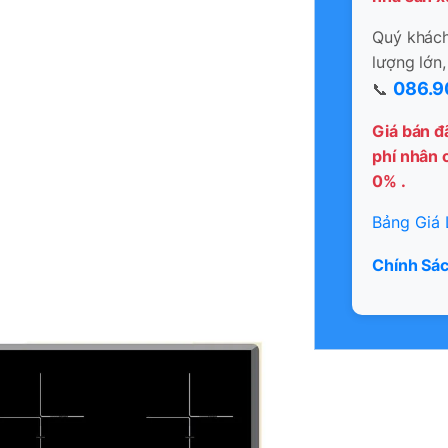
Quý khách 
lượng lớn,
086.9
📞
Giá bán đ
phí nhân c
0% .
Bảng Giá 
Chính Sác