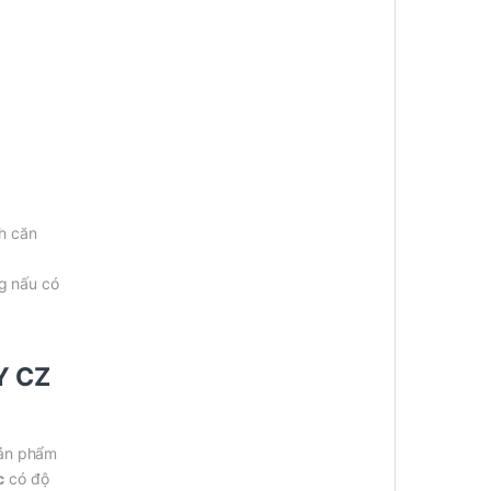
ch căn
g nấu có
ZY CZ
sản phẩm
c
có độ