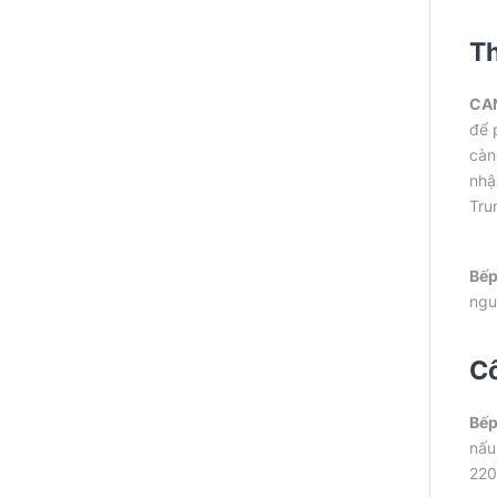
Th
CA
để 
càn
nhậ
Tru
Bếp
ngu
Cô
Bếp
nấu
220