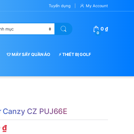
Tuyển dụng
My Account
0
₫
0
👕 MÁY SẤY QUẦN ÁO
⚡ THIẾT BỊ GOLF
ừ Canzy CZ PUJ66E
0
₫