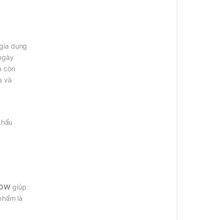
 gia dụng
 ngày
à còn
a và
khẩu
00W
giúp
phẩm là