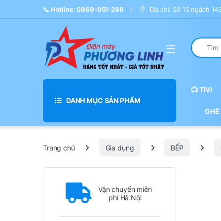
Skip to navigation
Skip to content
📞 Hotline: 0869-051-288
Địa chỉ: Số 15 ngách 1
Search fo
📺 TIVI
DANH MỤC SẢN PHẨM
GHẾ
Trang chủ
Gia dụng
BẾP
Vận chuyển miễn
phí Hà Nội