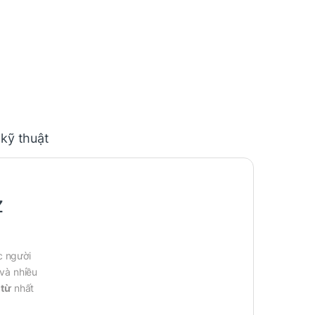
 kỹ thuật
Z
c người
và nhiều
 từ
nhất