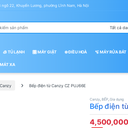
43 ngõ 22, Khuyến Lương, phường Lĩnh Nam, Hà Nội
r:
🧊 TỦ LẠNH
🎛️ MÁY GIẶT
❄️ ĐIỀU HOÀ
🫧 MÁY RỬA BÁT
 MÁT XA
Canzy
Bếp điện từ Canzy CZ PUJ66E
Canzy
,
BẾP
,
Gia dụng
Bếp điện t
4,500,00