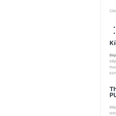
Côn
Kí
Bếp
bếp
thư
kíc
Th
P
Bếp
tin