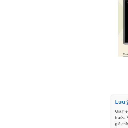
Lưu 
Giá hiệ
trước. 
giá chí