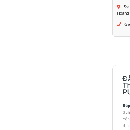
Địa
Hoàng 
Gọ
Đ
Th
P
Bếp
dùn
côn
địn