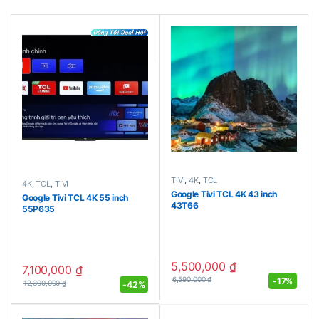
TIVI
,
4K
,
TCL
4K
,
TCL
,
TIVI
Google Tivi TCL 4K 43 inch
Google Tivi TCL 4K 55 inch
43T66
55P635
5,500,000
₫
7,100,000
₫
-
17%
6,590,000
₫
-
42%
12,300,000
₫