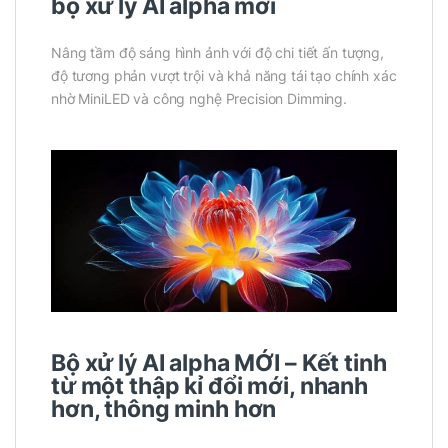
bộ xử lý AI alpha mới
Nâng tầm độ sáng hình ảnh với độ chi tiết ấn tượng,
độ tương phản vượt trội và khả năng tái tạo chính xác
nhờ MiniLED và công nghệ Precision Dimming.
Bộ xử lý AI alpha MỚI – Kết tinh
từ một thập kỉ đổi mới, nhanh
hơn, thông minh hơn