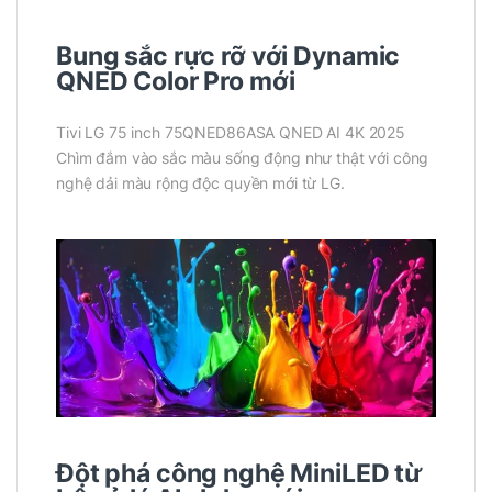
Bung sắc rực rỡ với Dynamic
QNED Color Pro mới
Tivi LG 75 inch 75QNED86ASA QNED AI 4K 2025
Chìm đắm vào sắc màu sống động như thật với công
nghệ dải màu rộng độc quyền mới từ LG.
Đột phá công nghệ MiniLED từ