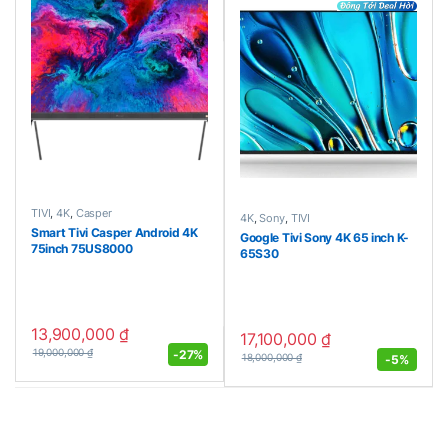
TIVI
,
4K
,
Casper
4K
,
Sony
,
TIVI
Smart Tivi Casper Android 4K
Google Tivi Sony 4K 65 inch K-
75inch 75US8000
65S30
13,900,000
₫
17,100,000
₫
-
27%
19,000,000
₫
-
5%
18,000,000
₫