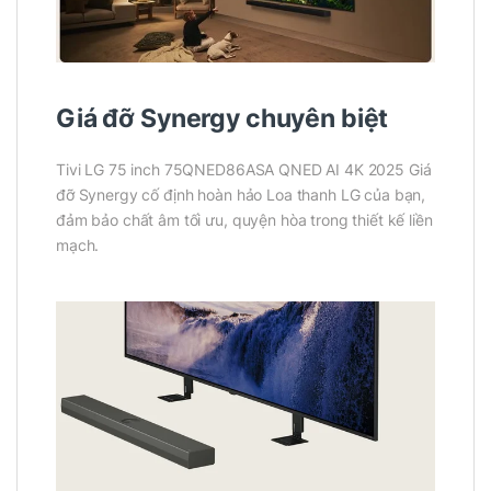
Giá đỡ Synergy chuyên biệt
Tivi LG 75 inch 75QNED86ASA QNED AI 4K 2025 Giá
đỡ Synergy cố định hoàn hảo Loa thanh LG của bạn,
đảm bảo chất âm tối ưu, quyện hòa trong thiết kế liền
mạch.