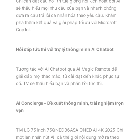
Chỉ cần đặt câu hỏi, trí tuệ giọng nói kích hoạt bởi AI
sẽ thấu hiểu mọi nhu cầu của bạn và nhanh chóng
đưa ra câu trả lời cá nhân hóa theo yêu cầu. Khám
phá thêm kết quả và giải pháp tối ưu với Microsoft
Copilot.
Hỏi đáp tức thì với trợ lý thông minh AI Chatbot
Tương tác với AI Chatbot qua AI Magic Remote để
giải đáp mọi thắc mắc, từ cài đặt đến khắc phục sự
cố. TV sẽ thấu hiểu bạn và phản hồi tức thì.
AI Concierge – Đề xuất thông minh, trải nghiệm trọn
vẹn
Tivi LG 75 inch 75QNED86ASA QNED AI 4K 2025 Chỉ
một lần nhấn nút AI, cả thế giới nội dung mở ra theo