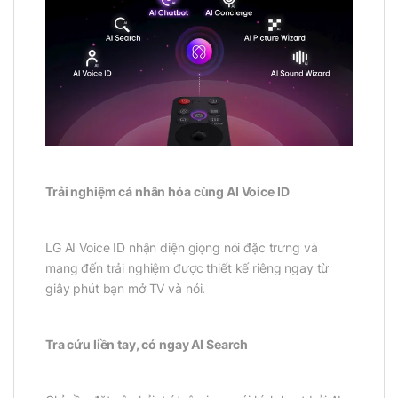
Trải nghiệm cá nhân hóa cùng AI Voice ID
LG AI Voice ID nhận diện giọng nói đặc trưng và
mang đến trải nghiệm được thiết kế riêng ngay từ
giây phút bạn mở TV và nói.
Tra cứu liền tay, có ngay AI Search