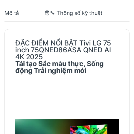
Mô tả
🧑‍🔧 Thông số kỹ thuật
ĐẶC ĐIỂM NỔI BẬT
Tivi LG 75
inch 75QNED86ASA QNED AI
4K 2025
Tái tạo Sắc màu thực, Sống
động Trải nghiệm mới