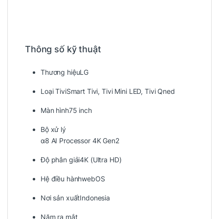
Thông số kỹ thuật
Thương hiệu
LG
Loại Tivi
Smart Tivi, Tivi Mini LED, Tivi Qned
Màn hình
75 inch
Bộ xử lý
α8 AI Processor 4K Gen2
Độ phân giải
4K (Ultra HD)
Hệ điều hành
webOS
Nơi sản xuất
Indonesia
Năm ra mắt