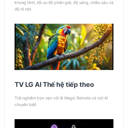
khung hình, tối ưu độ phân giải, độ sáng, chiều sâu và
độ rõ nét.
TV LG AI Thế hệ tiếp theo
Trải nghiệm trọn vẹn với AI Magic Remote và nút AI
chuyên biệt