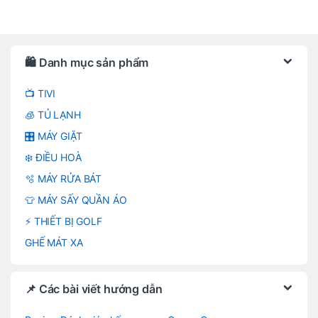
Brands Carousel
🛍️ Danh mục sản phẩm
📺 TIVI
🧊 TỦ LẠNH
🎛️ MÁY GIẶT
❄️ ĐIỀU HOÀ
🫧 MÁY RỬA BÁT
👕 MÁY SẤY QUẦN ÁO
⚡ THIẾT BỊ GOLF
GHẾ MÁT XA
📌 Các bài viết hướng dẫn