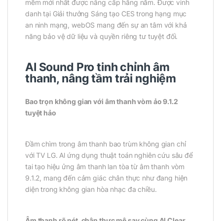
mềm mới nhất được nâng cấp hằng năm. Được vinh
danh tại Giải thưởng Sáng tạo CES trong hạng mục
an ninh mạng, webOS mang đến sự an tâm với khả
năng bảo vệ dữ liệu và quyền riêng tư tuyệt đối.
AI Sound Pro tinh chỉnh âm
thanh, nâng tầm trải nghiệm
Bao trọn không gian với âm thanh vòm ảo 9.1.2
tuyệt hảo
Đầm chìm trong âm thanh bao trùm không gian chỉ
với TV LG. Al ứng dụng thuật toán nghiên cứu sâu để
tai tạo hiệu ửng âm thanh lan tòa từ âm thanh vòm
9.1.2, mang đến cảm giác chân thực như đang hiện
diện trong không gian hòa nhạc đa chiều.
Âm thanh rõ nét, chân thực mê say cùng Al Clear