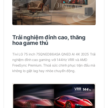
Trải nghiệm đỉnh cao, thăng
hoa game thủ
Tivi LG 75 inch 75QNED86ASA QNED AI 4K 2025 Trải
nghiệm đỉnh cao gaming với 144Hz VRR và AMD
FreeSync Premium. Thoả sức chinh phục trận đấu mà
không lo giật lag hay nhòe chuyển động.