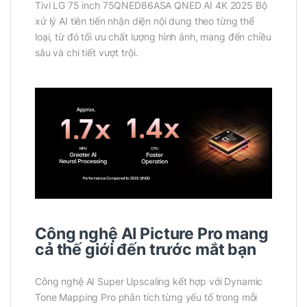
Tivi LG 75 inch 75QNED86ASA QNED AI 4K 2025 Bộ
xử lý AI tiên tiến nhận diện nội dung theo từng thể
loại, từ đó tối ưu chất lượng hình ảnh, mang đến chiều
sâu và chi tiết vượt trội.
Công nghệ AI Picture Pro mang
cả thế giới đến trước mắt bạn
Công nghệ AI Super Upscaling kết hợp với Dynamic
Tone Mapping Pro phân tích từng yếu tố trong mỗi