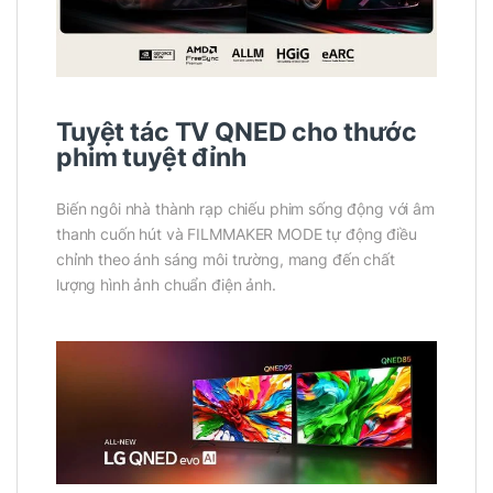
Tuyệt tác TV QNED cho thước
phim tuyệt đỉnh
Biến ngôi nhà thành rạp chiếu phim sống động với âm
thanh cuốn hút và FILMMAKER MODE tự động điều
chỉnh theo ánh sáng môi trường, mang đến chất
lượng hình ảnh chuẩn điện ảnh.