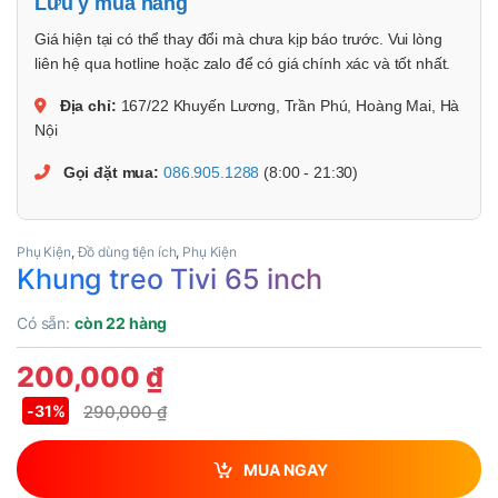
Lưu ý mua hàng
Giá hiện tại có thể thay đổi mà chưa kịp báo trước. Vui lòng
liên hệ qua hotline hoặc zalo để có giá chính xác và tốt nhất.
Địa chỉ:
167/22 Khuyến Lương, Trần Phú, Hoàng Mai, Hà
Nội
Gọi đặt mua:
086.905.1288
(8:00 - 21:30)
Phụ Kiện
,
Đồ dùng tiện ích
,
Phụ Kiện
Khung treo Tivi 65 inch
Có sẵn:
còn 22 hàng
200,000
₫
290,000
₫
-
31%
MUA NGAY