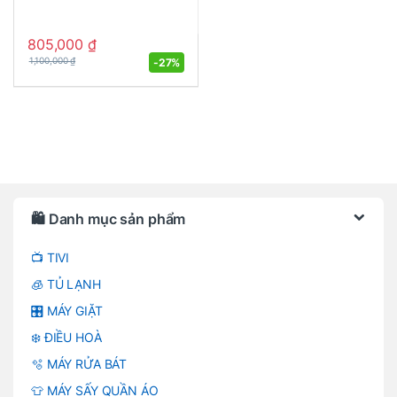
805,000
₫
-
27%
1,100,000
₫
Brands Carousel
🛍️ Danh mục sản phẩm
📺 TIVI
🧊 TỦ LẠNH
🎛️ MÁY GIẶT
❄️ ĐIỀU HOÀ
🫧 MÁY RỬA BÁT
👕 MÁY SẤY QUẦN ÁO