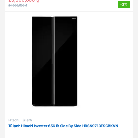
-
3%
24,000,000
₫
Hitachi
,
Tủ lạnh
Tủ lạnh Hitachi Inverter 656 lít Side By Side HRSN9713ESGBKVN