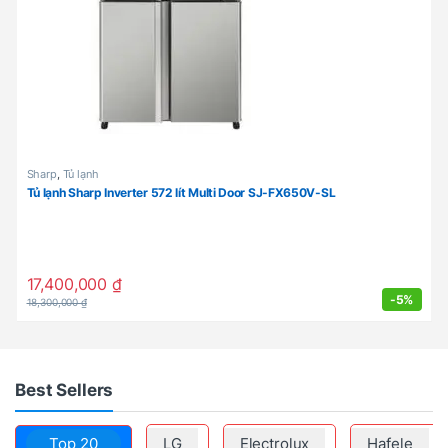
Sharp
,
Tủ lạnh
Tủ lạnh Sharp Inverter 572 lít Multi Door SJ-FX650V-SL
17,400,000
₫
-
5%
18,300,000
₫
Best Sellers
Top 20
LG
Electrolux
Hafele