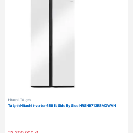
Hitachi
,
Tủ lạnh
Tủ lạnh Hitachi Inverter 656 lít Side By Side HRSN9713ESMGWVN
23,300,000
₫