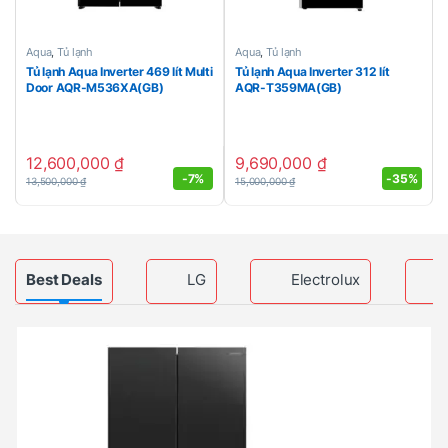
Aqua
,
Tủ lạnh
Aqua
,
Tủ lạnh
Tủ lạnh Aqua Inverter 469 lít Multi
Tủ lạnh Aqua Inverter 312 lít
Door AQR-M536XA(GB)
AQR-T359MA(GB)
12,600,000
₫
9,690,000
₫
-
7%
-
35%
13,500,000
₫
15,000,000
₫
Products Grid
Best Deals
LG
Electrolux