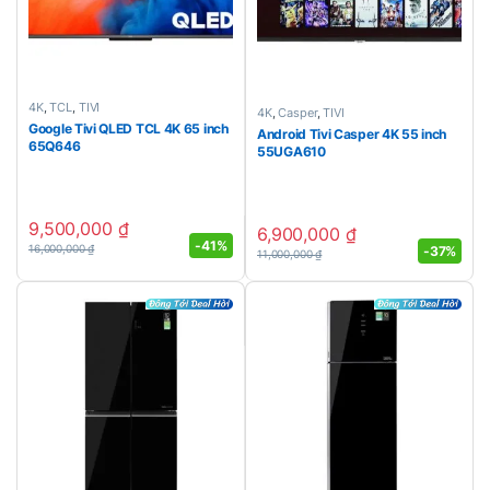
4K
,
TCL
,
TIVI
4K
,
Casper
,
TIVI
Google Tivi QLED TCL 4K 65 inch
Android Tivi Casper 4K 55 inch
65Q646
55UGA610
9,500,000
₫
6,900,000
₫
-
41%
16,000,000
₫
-
37%
11,000,000
₫