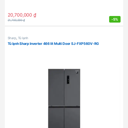
20,700,000
₫
-
5%
21,700,000
₫
Sharp
,
Tủ lạnh
Tủ lạnh Sharp Inverter 466 lít Multi Door SJ-FXP560V-RG