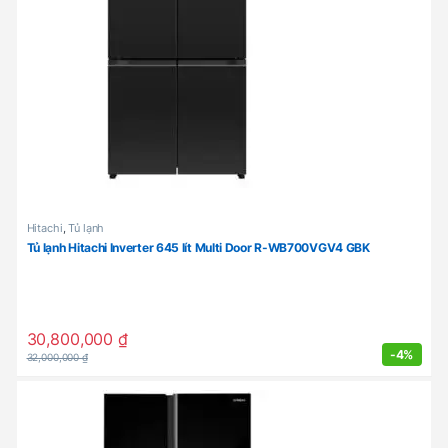
Hitachi
,
Tủ lạnh
Tủ lạnh Hitachi Inverter 645 lít Multi Door R-WB700VGV4 GBK
30,800,000
₫
-
4%
32,000,000
₫