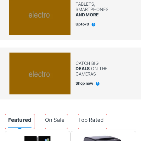
TABLETS,
SMARTPHONES
AND MORE
Upto
70
CATCH BIG
DEALS
ON THE
CAMERAS
Shop now
Featured
On Sale
Top Rated