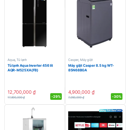
Aqua
,
Tủ lạnh
Casper
,
Máy giặt
Tủ lạnh Aqua Inverter 456 lít
Máy giặt Casper 8.5 kg WT-
AQR-M525XA(FB)
85N68BGA
12,700,000
₫
4,900,000
₫
-
29%
-
30%
17,900,000
₫
7,050,000
₫