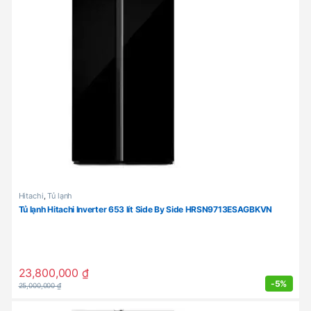
Hitachi
,
Tủ lạnh
Tủ lạnh Hitachi Inverter 653 lít Side By Side HRSN9713ESAGBKVN
23,800,000
₫
-
5%
25,000,000
₫