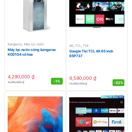
Kangaroo
,
Máy lọc nước
4K
,
TCL
,
TIVI
Máy lọc nước cứng kangaroo
Google Tivi TCL 4K 65 inch
KG01G4 vỏ hoa
65P737
4,290,000
₫
9,590,000
₫
-
1%
4,350,000
₫
-
32%
14,000,000
₫