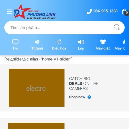
Skip to navigation
Skip to content
0
Tìm kiếm:
Tivi
Tủ lạnh
Điều hoà
Loa
Máy giặt
Máy lọc 
máy hút
[rev_slider_vc alias=”home-v1-slider”]
CATCH BIG
DEALS
ON THE
CAMERAS
Shop now