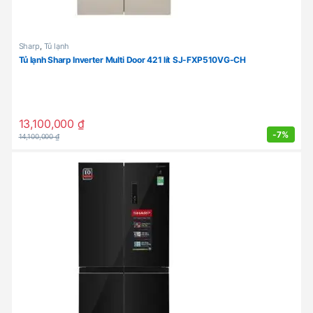
Sharp
,
Tủ lạnh
Tủ lạnh Sharp Inverter Multi Door 421 lít SJ-FXP510VG-CH
13,100,000
₫
-
7%
14,100,000
₫