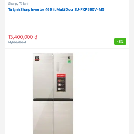
Sharp
,
Tủ lạnh
Tủ lạnh Sharp Inverter 466 lít Multi Door SJ-FXP560V-MG
13,400,000
₫
-
8%
14,500,000
₫