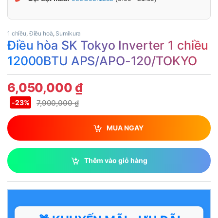
1 chiều
,
Điều hoà
,
Sumikura
Điều hòa SK Tokyo Inverter 1 chiều
12000BTU APS/APO-120/TOKYO
6,050,000
₫
7,900,000
₫
-
23%
MUA NGAY
Thêm vào giỏ hàng