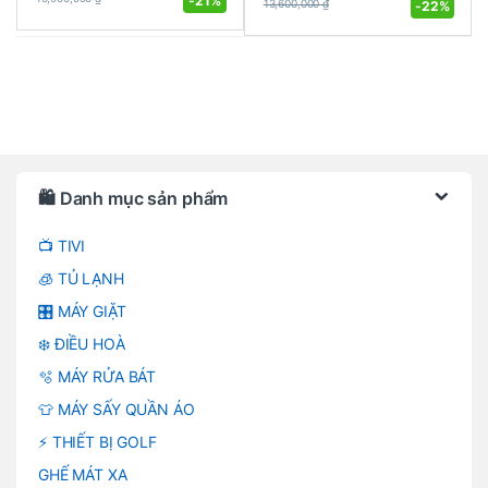
-
21%
-
22%
13,600,000
₫
Brands Carousel
🛍️ Danh mục sản phẩm
📺 TIVI
🧊 TỦ LẠNH
🎛️ MÁY GIẶT
❄️ ĐIỀU HOÀ
🫧 MÁY RỬA BÁT
👕 MÁY SẤY QUẦN ÁO
⚡ THIẾT BỊ GOLF
GHẾ MÁT XA