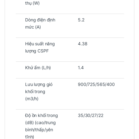
thụ (W)
Dòng điện định
5.2
mức (A)
Hiệu suất năng
4.38
lượng CSPF
Khử ẩm (L/h)
1.4
Lưu lượng gió
900/725/565/400
khối trong
(m3/h)
Độ ồn khối trong
35/30/27/22
(dB) (cao/trung
bình/thấp/yên
tĩnh)