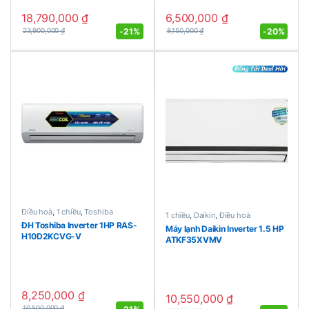
18,790,000
₫
6,500,000
₫
-
21%
-
20%
23,900,000
₫
8,150,000
₫
Điều hoà
,
1 chiều
,
Toshiba
1 chiều
,
Daikin
,
Điều hoà
ĐH Toshiba Inverter 1HP RAS-
Máy lạnh Daikin Inverter 1.5 HP
H10D2KCVG-V
ATKF35XVMV
8,250,000
₫
10,550,000
₫
10,500,000
₫