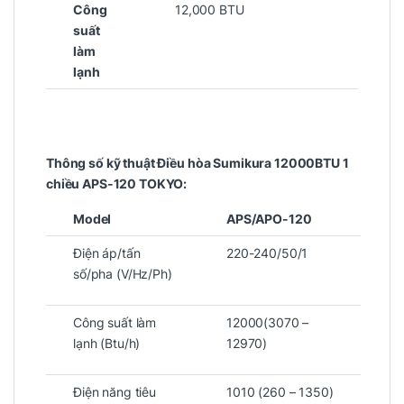
Công
12,000 BTU
suất
làm
lạnh
Thông số kỹ thuật Điều hòa Sumikura 12000BTU 1
chiều APS-120 TOKYO:
Model
APS/APO-120
Điện áp/tấn
220-240/50/1
số/pha (V/Hz/Ph)
Công suất làm
12000(3070 –
lạnh (Btu/h)
12970)
Điện năng tiêu
1010 (260 – 1350)