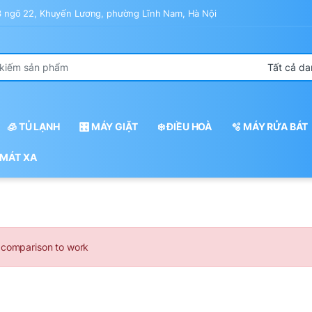
43 ngõ 22, Khuyến Lương, phường Lĩnh Nam, Hà Nội
r:
🧊 TỦ LẠNH
🎛️ MÁY GIẶT
❄️ ĐIỀU HOÀ
🫧 MÁY RỬA BÁT
 MÁT XA
 comparison to work