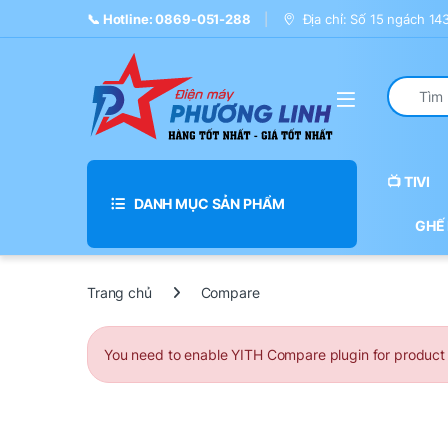
Skip to navigation
Skip to content
📞 Hotline: 0869-051-288
Địa chỉ: Số 15 ngách 1
Search fo
📺 TIVI
DANH MỤC SẢN PHẨM
GHẾ
Trang chủ
Compare
You need to enable YITH Compare plugin for product