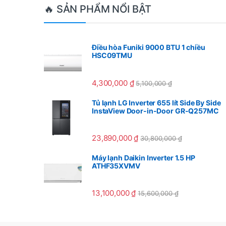
Brands Carousel
🔥 SẢN PHẨM NỔI BẬT
Điều hòa Funiki 9000 BTU 1 chiều
HSC09TMU
4,300,000
₫
5,100,000
₫
Tủ lạnh LG Inverter 655 lít Side By Side
InstaView Door-in-Door GR-Q257MC
23,890,000
₫
30,800,000
₫
Máy lạnh Daikin Inverter 1.5 HP
ATHF35XVMV
13,100,000
₫
15,600,000
₫