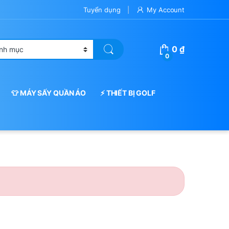
Tuyển dụng
My Account
0
₫
0
👕 MÁY SẤY QUẦN ÁO
⚡ THIẾT BỊ GOLF