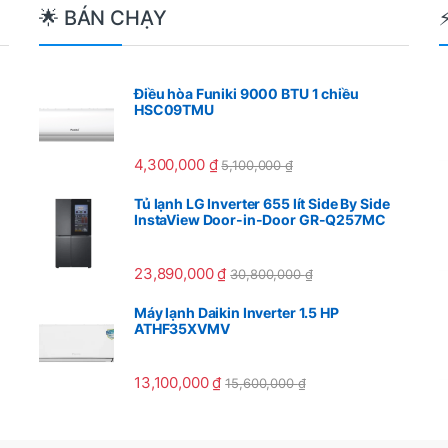
🌟 BÁN CHẠY
Điều hòa Funiki 9000 BTU 1 chiều
HSC09TMU
4,300,000
₫
5,100,000
₫
Tủ lạnh LG Inverter 655 lít Side By Side
InstaView Door-in-Door GR-Q257MC
23,890,000
₫
30,800,000
₫
Máy lạnh Daikin Inverter 1.5 HP
ATHF35XVMV
13,100,000
₫
15,600,000
₫