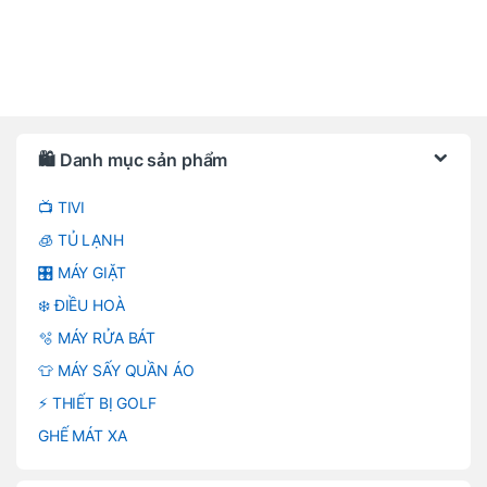
Brands Carousel
🛍️ Danh mục sản phẩm
📺 TIVI
🧊 TỦ LẠNH
🎛️ MÁY GIẶT
❄️ ĐIỀU HOÀ
🫧 MÁY RỬA BÁT
👕 MÁY SẤY QUẦN ÁO
⚡ THIẾT BỊ GOLF
GHẾ MÁT XA